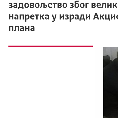
задовољство због велик
напретка у изради Акци
плана