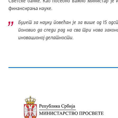
Светске банке. Као посебно важно министар је 
финансирања науке.
Буџет за науку повећан је за више од 15 одст
поновио да следи рад на сва три нова зако
иновационој делатности.