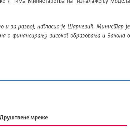
банке и тима Министарства на изналажењу модела
ео и за развој, нагласио је Шарчевић. Министар је
на о финансирању високог образовања и Закона о
Друштвене мреже