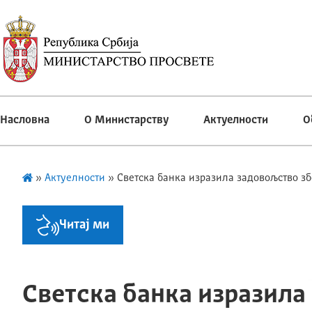
Насловна
О Министарству
Актуелности
О
»
Актуелности
»
Светска банка изразила задовољство зб
Читај ми
Светска банка изразила