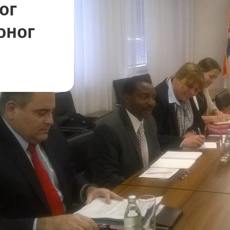
ог
оног