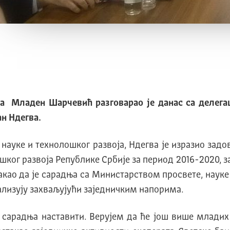
ја Младен Шарчевић разговарао је данас са делегац
н Ндегва.
науке и технолошког развоја, Ндегва је изразио задо
ког развоја Републике Србије за период 2016-2020, за
стакао да је сарадња са Министарством просвете, наук
еализују захваљујући заједничким напорима.
сарадња наставити. Верујем да ће још више младих 