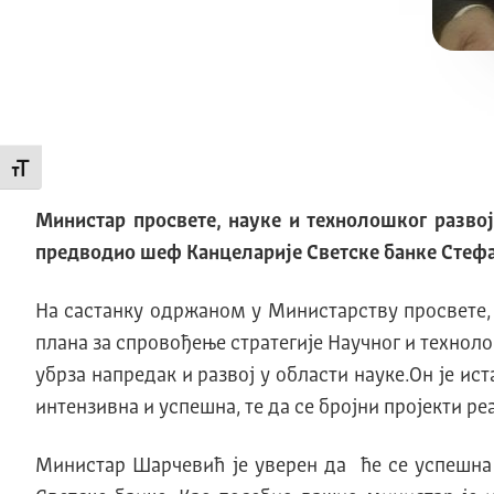
Промени величину слова
Министар просвете, науке и технолошког разво
предводио шеф Канцеларије Светске банке Стефа
На састанку одржаном у Министарству просвете, 
плана за спровођење стратегије Научног и технолош
убрза напредак и развој у области науке.Он је и
интензивна и успешна, те да се бројни пројекти р
Министар Шарчевић је уверен да ће се успешна 