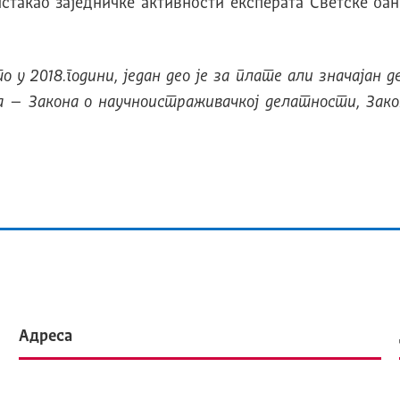
истакао заједничке активности експерата Светске 
о у 2018.години, један део је за плате али значајан д
на – Закона о научноистраживачкој делатности, Зако
Адреса