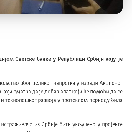
ијом Светске банке у Републици Србији коју је
вољство због великог напретка у изради Акционог
 који сматра да је добар алат који ће помоћи да се
е и технолошког развоја у протеклом периоду била
истраживача из Србије бити укључено у пројекте