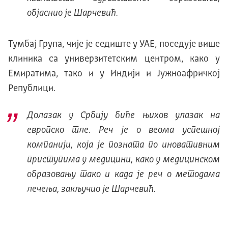
објаснио је Шарчевић.
Тумбај Група, чије је седиште у УАЕ, поседује више
клиника са универзитетским центром, како у
Емиратима, тако и у Индији и Јужноафричкој
Републици.
Долазак у Србију биће њихов улазак на
европско тле. Реч је о веома успешној
компанији, која је позната по иновативним
приступима у медицини, како у медицинском
образовању тако и када је реч о методама
лечења, закључио је Шарчевић.