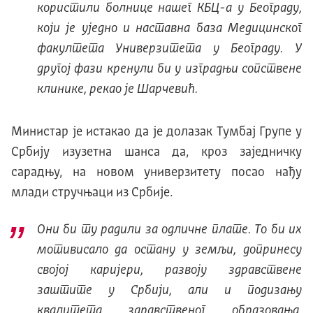
користили болнице нашег КБЦ-а у Београду,
који је уједно и наставна база Медицинског
факултета Универзитета у Београду. У
другој фази кренули би у изградњи сопствене
клинике, рекао је Шарчевић.
Министар је истакао да је долазак Тумбај Групе у
Србију изузетна шанса да, кроз заједничку
сарадњу, на новом универзитету посао нађу
млади стручњаци из Србије.
Они би ту радили за одличне плате. То би их
мотивисало да остану у земљи, допринесу
својој каријери, развоју здравствене
заштите у Србији, али и подизању
квалитета здравственог образовања,