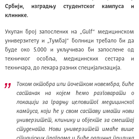
Србији, изградњу студентског кампуса и
клинике.
Укупан број запослених на „Gulf“ медицинском
универзитету и „Тумбај“ болници требало би да
буде око 5.000 и укључивао би запослене од
техничког особља, медицинских сестара и
техничара, до лекара разних специјализација.
Током октобра или почетком новембра, биће
састанак на којем ћемо разговарати о
локацији за градњу целовитог медицинског
кампуса, који ће у свом саставу имати нови
универзитет, клинику и објекте за смештај
студената. Нови универзитет имаће више
студијских програма и биће одлична прилика