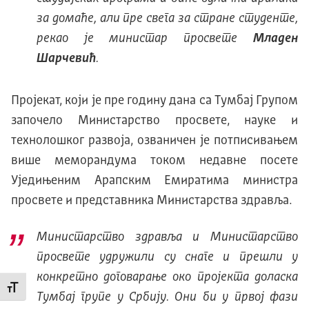
за домаће, али пре свега за стране студенте,
рекао је министар просвете
Младен
Шарчевић
.
Пројекат, који је пре годину дана са Тумбај Групом
започело Министарство просвете, науке и
технолошког развоја, озваничен је потписивањем
више меморандума током недавне посете
Уједињеним Арапским Емиратима министра
просвете и представника Министарства здравља.
Министарство здравља и Министарство
просвете удружили су снаге и прешли у
конкретно договарање око пројекта доласка
Промени величину слова
Тумбај групе у Србију. Они би у првој фази