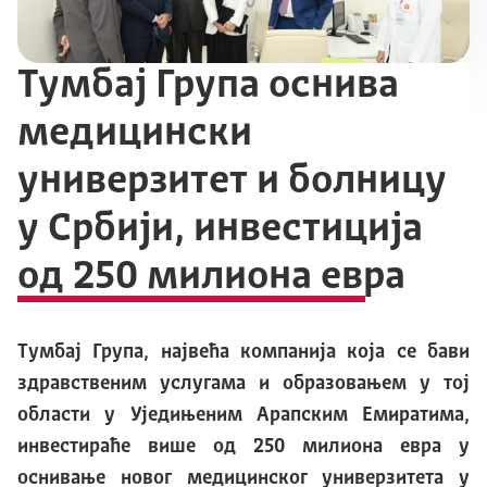
Тумбај Група оснива
медицински
универзитет и болницу
у Србији, инвестиција
од 250 милиона евра
Тумбај Група, највећа компанија која се бави
здравственим услугама и образовањем у тој
области у Уједињеним Арапским Емиратима,
инвестираће више од 250 милиона евра у
оснивање новог медицинског универзитета у