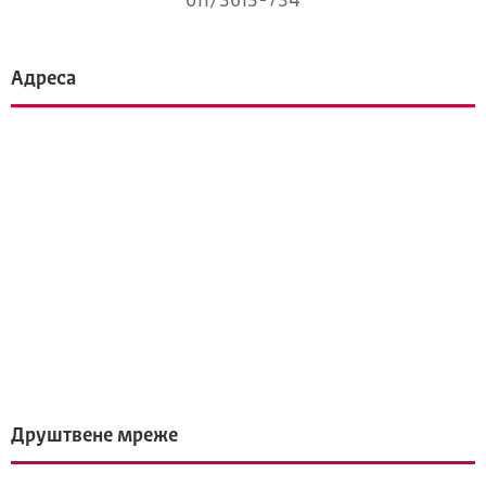
011/3613-734
Адреса
Друштвене мреже