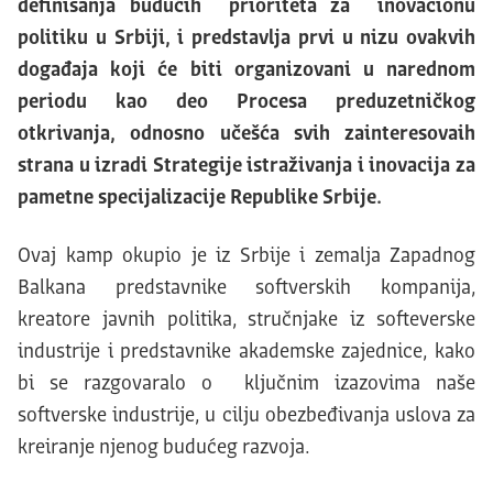
definisanja budućih prioriteta za inovacionu
politiku u Srbiji, i predstavlja prvi u nizu ovakvih
događaja koji će biti organizovani u narednom
periodu kao deo Procesa preduzetničkog
otkrivanja, odnosno učešća svih zainteresovaih
strana u izradi Strategije istraživanja i inovacija za
pametne specijalizacije Republike Srbije.
Ovaj kamp okupio je iz Srbije i zemalja Zapadnog
Balkana predstavnike softverskih kompanija,
kreatore javnih politika, stručnjake iz softeverske
industrije i predstavnike akademske zajednice, kako
bi se razgovaralo o ključnim izazovima naše
softverske industrije, u cilju obezbeđivanja uslova za
kreiranje njenog budućeg razvoja.