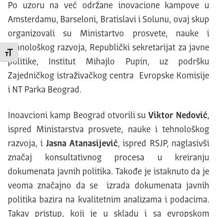
Po uzoru na već održane inovacione kampove u
Amsterdamu, Barseloni, Bratislavi i Solunu, ovaj skup
organizovali su Ministartvo prosvete, nauke i
tehnološkog razvoja, Republički sekretarijat za javne
Promeni veličinu slova
politike, Institut Mihajlo Pupin, uz podršku
Zajedničkog istraživačkog centra Evropske Komisije
i NT Parka Beograd.
Inoavcioni kamp Beograd otvorili su
Viktor Nedović
,
ispred Ministarstva prosvete, nauke i tehnološkog
razvoja, i
Jasna Atanasijević
, ispred RSJP, naglasivši
značaj konsultativnog procesa u kreiranju
dokumenata javnih politika. Takođe je istaknuto da je
veoma značajno da se izrada dokumenata javnih
politika bazira na kvalitetnim analizama i podacima.
Takav pristup, koji je u skladu i sa evropskom