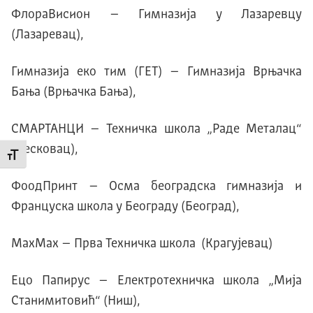
ФлораВисион – Гимназија у Лазаревцу
(Лазаревац),
Гимназија еко тим (ГЕТ) – Гимназија Врњачка
Бања (Врњачка Бања),
СМАРТАНЦИ – Техничка школа „Раде Металац“
(Лесковац),
Промени величину слова
ФоодПринт – Осма београдска гимназија и
Француска школа у Београду (Београд),
МахМах – Прва Техничка школа (Kрагујевац)
Ецо Папирус – Електротехничка школа „Мија
Станимитовић“ (Ниш),