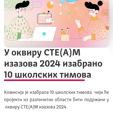
У оквиру СТЕ(А)М
изазова 2024 изабрано
10 школских тимова
Комисија је изабрала 10 школских тимова чији ће
пројекти из различитих области бити подржани у
оквиру СТЕ(А)М изазова 2024.