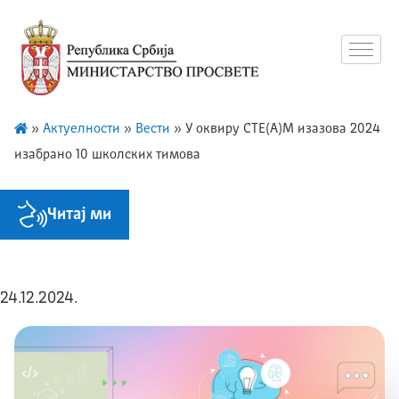
»
Актуелности
»
Вести
»
У оквиру СТЕ(А)М изазова 2024
изабрано 10 школских тимова
Читај ми
24.12.2024.