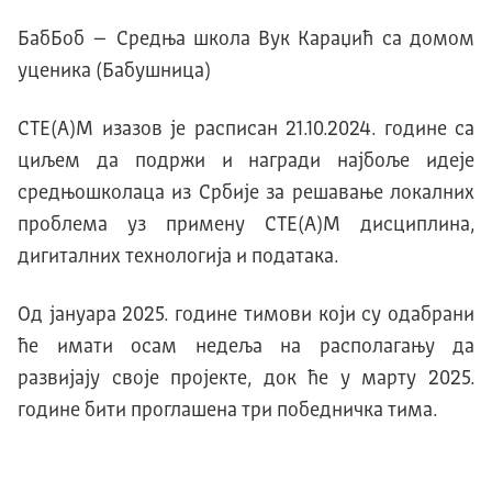
БабБоб – Средња школа Вук Kараџић са домом
уценика (Бабушница)
СТЕ(А)М изазов је расписан 21.10.2024. године са
циљем да подржи и награди најбоље идеје
средњошколаца из Србије за решавање локалних
проблема уз примену СТЕ(А)М дисциплина,
дигиталних технологија и података.
Од јануара 2025. године тимови који су одабрани
ће имати осам недеља на располагању да
развијају своје пројекте, док ће у марту 2025.
године бити проглашена три победничка тима.