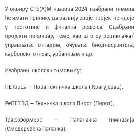
У оквиру СТЕ(А)М изазова 2024 изабрани тимова
ће имати прилику да развију своје пројектне идеје
у прототипе и финална решења. Одабрани
пројекти покривају теме, као што су рециклажа/
управљање отпадом, очување биодиверзитета,
карбонски отисак, урбанизам и др.
Изабрани школски тимови су:
ПЕТорца – Прва Техничка школа ( Kрагујевац),
РеПЕТ 3Д – Техничка школа Пирот (Пирот),
Трасхформерс – Паланачка гимназија
(Смедеревска Паланка),