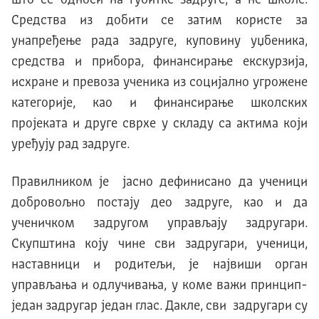
што се односи на губитке задруге, а не школе.
Средства из добити се затим користе за
унапређење рада задруге, куповину уџбеника,
средства и прибора, финансирање екскурзија,
исхране и превоза ученика из социјално угрожене
категорије, као и финансирање школских
пројеката и друге сврхе у складу са актима који
уређују рад задруге.
Правилником је јасно дефинисано да ученици
добровољно постају део задруге, као и да
ученичком задругом управљају задругари.
Скупштина коју чине сви задругари, ученици,
наставници и родитељи, је највиши орган
управљања и одлучивања, у коме важи принцип-
један задругар један глас. Дакле, сви задругари су