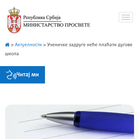
»
Актуелности
»
Ученичке задруге неће плаћати дугове
школа
Читај ми