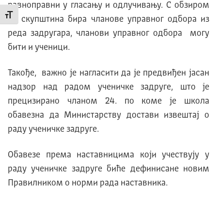
равноправни у гласању и одлучивању. С обзиром
Промени величину слова
да скупштина бира чланове управног одбора из
реда задругара, чланови управног одбора могу
бити и ученици.
Такође, важно је нагласити да је предвиђен јасан
надзор над радом ученичке задруге, што је
прецизирано чланом 24. по коме је школа
обавезна да Министарству достави извештај о
раду ученичке задруге.
Обавезе према наставницима који учествују у
раду ученичке задруге биће дефинисане новим
Правилником о норми рада наставника.