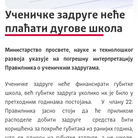
Ученичке задруге неће
плаћати дугове школа
Министарство просвете, науке и технолошког
развоја указује на погрешну интерпретацију
Правилника о ученичким задругама.
Ученичке задруге неће финансирати губитке
школа, већ губитке задруга уколико их је било у
претходним годинама постојања. У члану 22.
Правилника јасно стоји да ће приликом
расподеле добити задруге средства бити
коришћена за покриће губитака из ранијих година,