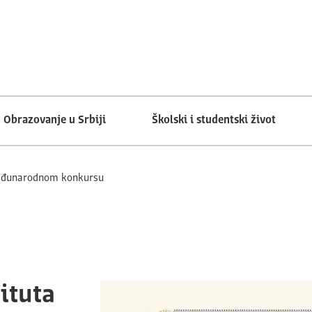
Obrazovanje u Srbiji
Školski i studentski život
 međunarodnom konkursu
ituta