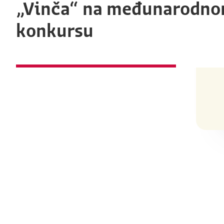
„Vinča“ na međunarodn
konkursu