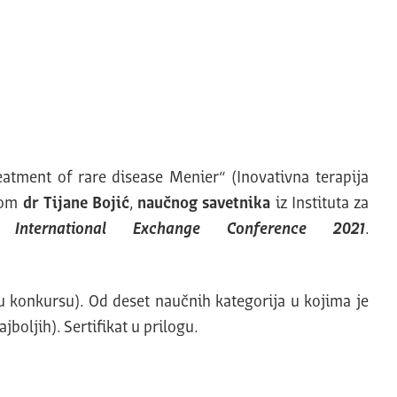
atment of rare disease Menier“ (Inovativna terapija
vom
dr Tijane Bojić
,
naučnog savetnika
iz Instituta za
 International Exchange Conference 2021
.
 u konkursu). Od deset naučnih kategorija u kojima je
jboljih). Sertifikat u prilogu.