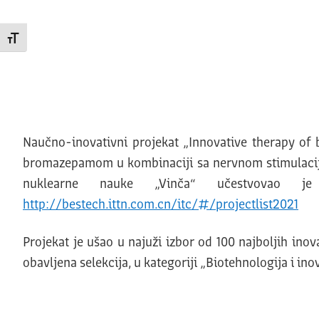
Promeni veličinu slova
Naučno-inovativni projekat „Innovative therapy of 
bromazepamom u kombinaciji sa nervnom stimulacij
nuklearne nauke „Vinča“ učestvovao
http://bestech.ittn.com.cn/itc/#/projectlist2021
Projekat je ušao u najuži izbor od 100 najboljih ino
obavljena selekcija, u kategoriji „Biotehnologija i in