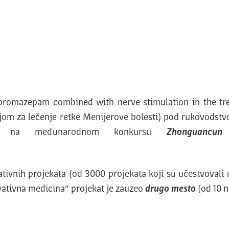
bromazepam combined with nerve stimulation in the tre
om za lečenje retke Menijerove bolesti) pod rukovodst
 je na međunarodnom konkursu
Zhonguancun
vativnih projekata (od 3000 projekata koji su učestvovali
ovativna medicina“ projekat je zauzeo
drugo mesto
(od 10 na