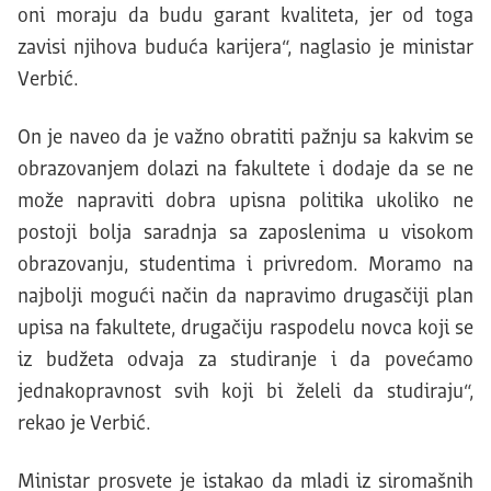
oni moraju da budu garant kvaliteta, jer od toga
zavisi njihova buduća karijera“, naglasio je ministar
Verbić.
On je naveo da je važno obratiti pažnju sa kakvim se
obrazovanjem dolazi na fakultete i dodaje da se ne
može napraviti dobra upisna politika ukoliko ne
postoji bolja saradnja sa zaposlenima u visokom
obrazovanju, studentima i privredom. Moramo na
najbolji mogući način da napravimo drugasčiji plan
upisa na fakultete, drugačiju raspodelu novca koji se
iz budžeta odvaja za studiranje i da povećamo
jednakopravnost svih koji bi želeli da studiraju“,
rekao je Verbić.
Ministar prosvete je istakao da mladi iz siromašnih