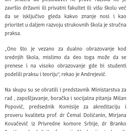
završio državni ili privatni fakultet ili višu školu već
da se isključivo gleda kakvo znanje nosi i kao
prioritet u daljem razvoju strukovnih škola je stručna
praksa.
„Ono što je vezano za dualno obrazovanje kod
srednjih škola, mislimo da deo toga može da se
prenese i na visoko obrazovanje gde bi studenti
podelili praksu i teoriju“, rekao je Andrejević.
Na skupu su se obratili i predstavnik Ministarstva za
rad , zapošljavanje, boračka i socijalna pitanja Milan
Popović, predsednik Komisije za akreditaciju i
proveru kvaliteta prof. dr Ćemal Dolićanin, Mirjana
Kovačević iz Privredne komore Srbije, dr Branko