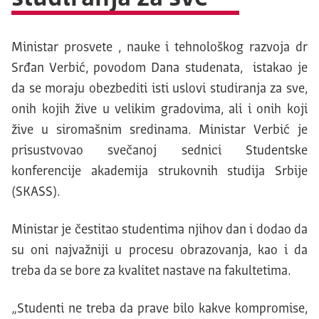
Ministar prosvete , nauke i tehnološkog razvoja dr
Srđan Verbić, povodom Dana studenata, istakao je
da se moraju obezbediti isti uslovi studiranja za sve,
onih kojih žive u velikim gradovima, ali i onih koji
žive u siromašnim sredinama. Ministar Verbić je
prisustvovao svečanoj sednici Studentske
konferencije akademija strukovnih studija Srbije
(SKASS).
Ministar je čestitao studentima njihov dan i dodao da
su oni najvažniji u procesu obrazovanja, kao i da
treba da se bore za kvalitet nastave na fakultetima.
„Studenti ne treba da prave bilo kakve kompromise,