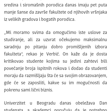
sredina i siromašnih porodica danas imaju pet puta
manje šanse da završe fakultete od njihovih vršnjaka
iz velikih gradova i bogatih porodica.
„Mi moramo svima da omogućimo iste uslove za
studiranje, ali za uzvrat očekujemo maksimalnu
saradnju po pitanju dobro promišljenih izbora
fakulteta“, rekao je Verbić. On kaže da je dosta
kritikovao studente kojima su jedini zahtevi bili
povećanje broja ispitnih rokova i dodao da studenti
moraju da razmišljaju šta će sa svojim obrazovanjem,
gde će se zaposliti, kakve su im mogućnosti da
pokrenu sami lični biznis.
Univerzitet u Beogradu danas obeležava Dan
studenata, a akademci poručuju da je potrebno