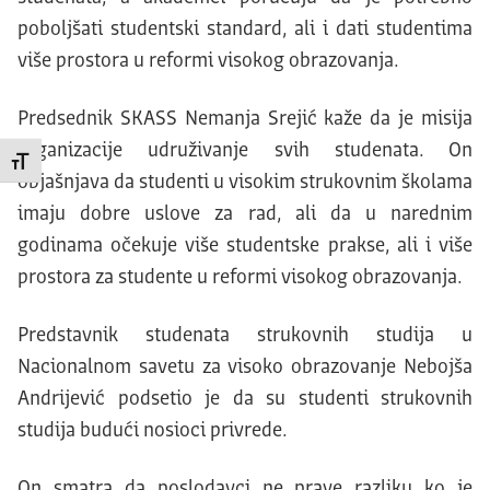
poboljšati studentski standard, ali i dati studentima
više prostora u reformi visokog obrazovanja.
Predsednik SKASS Nemanja Srejić kaže da je misija
organizacije udruživanje svih studenata. On
Promeni veličinu slova
objašnjava da studenti u visokim strukovnim školama
imaju dobre uslove za rad, ali da u narednim
godinama očekuje više studentske prakse, ali i više
prostora za studente u reformi visokog obrazovanja.
Predstavnik studenata strukovnih studija u
Nacionalnom savetu za visoko obrazovanje Nebojša
Andrijević podsetio je da su studenti strukovnih
studija budući nosioci privrede.
On smatra da poslodavci ne prave razliku ko je