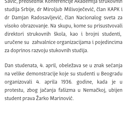
Savić, predsednik Konferencije Akademija strukovnih
studija Srbije, dr Miroljub Milivoječević, član KAPK i
dr Damjan Radosavljević, član Nacionalog sveta za
visoko obrazovanje. Na skupu, kome su prisustvovali
direktori strukovnih škola, kao i brojni studenti,
uručene su zahvalnice organizacijama i pojedincima
za doprinos razvoju stukovnih studija.
Dan studenata, 4. april, obeležava se u znak sećanja
na velike demonstracije koje su studenti u Beogradu
organizovali 4. aprila 1936. godine, kada je u
protestu, zbog jačanja fašizma u Nemačkoj, ubijen
student prava Žarko Marinović.