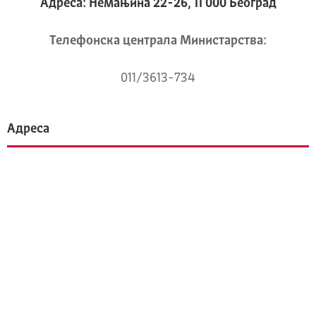
Адреса: Немањина 22-26, 11 000 Београд
Телeфонска централа Mинистарства:
011/3613-734
Адреса