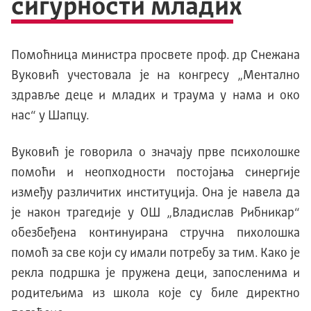
сигурности младих
Помоћница министра просвете проф. др Снежана
Вуковић учестовала је на конгресу „Ментално
здравље деце и младих и траума у нама и око
нас“ у Шапцу.
Вуковић је говорила о значају прве психолошке
помоћи и неопходности постојања синергије
између различитих институција. Она је навела да
је након трагедије у ОШ „Владислав Рибникар“
обезбеђена континуирана стручна пихолошка
помоћ за све који су имали потребу за тим. Како је
рекла подршка је пружена деци, запосленима и
родитељима из школа које су биле директно