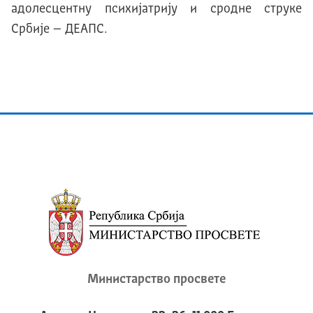
адолесцентну психијатрију и сродне струке
Србије – ДЕАПС.
Министарство просвете