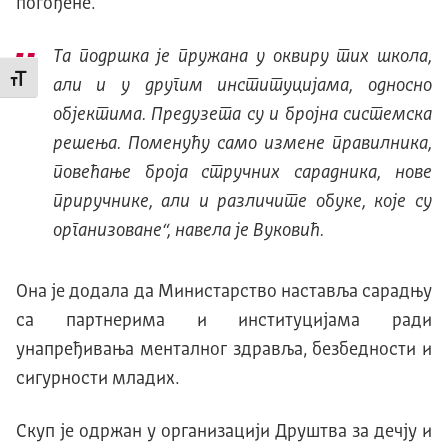
погођене.
Та подршка је пружана у оквиру тих школа,
Промени величину слова
али и у другим институцијама, односно
објектима. Предузета су и бројна системска
решења. Поменућу само измене правилника,
повећање броја стручних сарадника, нове
приручнике, али и различите обуке, које су
организоване“, навела је Вуковић.
Она је додала да Министарство наставља сарадњу
са партнерима и институцијама ради
унапређивања менталног здравља, безбедности и
сигурности младих.
Скуп је одржан у организацији Друштва за дечју и