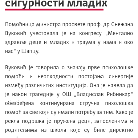
сигурности младих
Помоћница министра просвете проф. др Снежана
Вуковић учестовала је на конгресу „Ментално
здравље деце и младих и траума у нама и око
нас“ у Шапцу.
Вуковић је говорила о значају прве психолошке
помоћи и неопходности постојања синергије
између различитих институција. Она је навела да
је након трагедије у ОШ „Владислав Рибникар“
обезбеђена континуирана стручна пихолошка
помоћ за све који су имали потребу за тим. Како је
рекла подршка је пружена деци, запосленима и
родитељима из школа које су биле директно