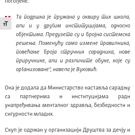
погођене.
Та подршка је пружана у оквиру тих школа,
Промени величину слова
али и у другим институцијама, односно
објектима. Предузета су и бројна системска
решења. Поменућу само измене правилника,
повећање броја стручних сарадника, нове
приручнике, али и различите обуке, које су
организоване“, навела је Вуковић.
Она је додала да Министарство наставља сарадњу
са партнерима и институцијама ради
унапређивања менталног здравља, безбедности и
сигурности младих.
Скуп је одржан у организацији Друштва за дечју и