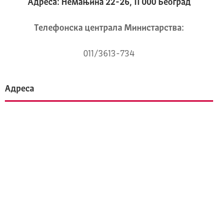
Адреса: Немањина 22-26, 11 000 Београд
Телeфонска централа Mинистарства:
011/3613-734
Адреса