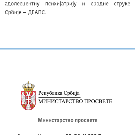
адолесцентну психијатрију и сродне струке
Србије – ДЕАПС.
Министарство просвете