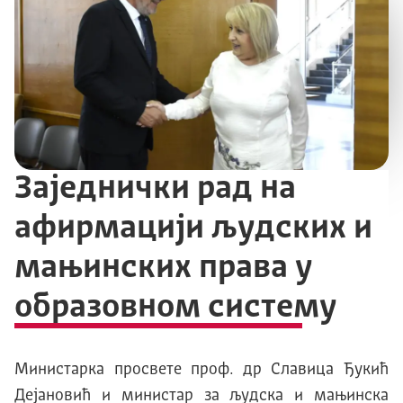
Заједнички рад на
афирмацији људских и
мањинских права у
образовном систему
Mинистарка просвете проф. др Славица Ђукић
Дејановић и министар за људска и мањинска