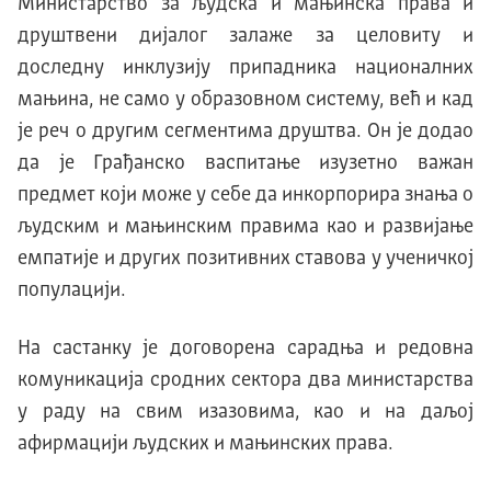
Министарство за људска и мањинска права и
друштвени дијалог залаже за целовиту и
доследну инклузију припадника националних
мањина, не само у образовном систему, већ и кад
је реч о другим сегментима друштва. Он је додао
да је Грађанско васпитање изузетно важан
предмет који може у себе да инкорпорира знања о
људским и мањинским правима као и развијање
емпатије и других позитивних ставова у ученичкој
популацији.
На састанку је договорена сарадња и редовна
комуникација сродних сектора два министарства
у раду на свим изазовима, као и на даљој
афирмацији људских и мањинских права.