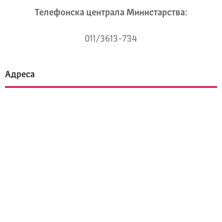
Телeфонска централа Mинистарства:
011/3613-734
Адреса