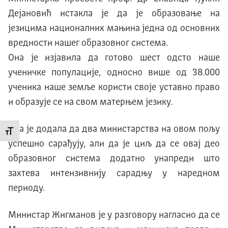
Дејановић истакла је да је образовање на
језицима националних мањина једна од основних
вредности нашег образовног система.
Она је изјавила да готово шест одсто наше
ученичке популације, односно више од 38.000
ученика наше земље користи своје уставно право
и образује се на свом матерњем језику.
Она је додала да два министарства на овом пољу
Промени величину слова
успешно сарађују, али да је циљ да се овај део
образовног система додатно унапреди што
захтева интензивнију сарадњу у наредном
периоду.
Министар Жигманов је у разговору нагласио да се