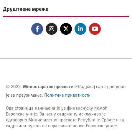
Друштвене мреже
© 2022.
Министарство просвете
> Садржај сајта доступан
је за преузимање.
Политика приватности
Ова страница начињена је уз финансијску помоћ
Европске уније. За њену садржину искључиво је
одговорно
Министарство просвете Републике Србије
и та
садржина нужно не изражава ставове Европске уније.