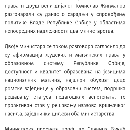
права и друштвени дијалог Томислав Жигманов
разговарали су данас о сарадњи у спровођењу
политике Владе Републике Србије у областима
непосредних надлежности два министарства.
Двоје министара се током разговора сагласило да
су афирмација људских и мањинских права у
образовном систему Републике Србије,
доступност и квалитет образовања на језицима
националних мањина, најшири обухват деце
ромске заједнице у образовни систем, подршка
решавању статуса педагошких асистената, те
проактиван став у решавању изазова вршњачког
насиља, заједнички циљеви оба министарства.
Министарка просвете проф. др Славица Ђукић