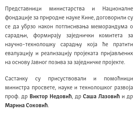
Представници министарства и Националне
фондације за природне науке Кине, договорили су
се да убрзо након потписивања меморандума о
сарадњи, формирају заједнички комитета за
научно-технолошку сарадњу која ће пратити
евалуацију и реализацију пројеката пријављених
на основу Јавног позива за заједничке пројекте.
Састанку су присуствовали и помоћници
министра просвете, науке и технолошког развоја
проф. др
Виктор Недовић
, др
Саша Лазовић
и др
Марина Соковић
.