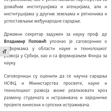
домаћим институцијама и агенцијама, али и
институцијама у другим земљама и регионима и
успостављање међународне сарадње.
Државни секретар задужен за науку проф. др
Владимир Поповић
упознао је саговорнике о
реформама у области науке и технолошког
Промени величину слова
развоја у Србији, као и са формирањем Фонда за
науку.
Саговорници су оценили да се научна сарадња
НСФЦ и Министарства просвете, науке и
технолошког развоја може реализовати кроз
размену студената и истраживача и заједничке
пројекте кинеских и српских истраживача.