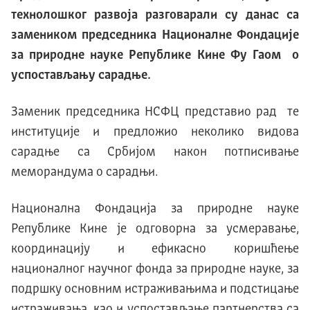
технолошког развоја разговарали су данас са
замеником председника Националне Фондације
за природне науке Републике Кине Фу Гаом о
успостављању сарадње.
Заменик председника НСФЦ представио рад те
институције и предложио неколико видова
сарадње са Србијом након потписивање
меморандума о сарадњи.
Национална Фондација за природне науке
Републике Кине је одговорна за усмеравање,
координацију и ефикасно коришћење
националног научног фонда за природне науке, за
подршку основним истраживањима и подстицање
истраживања, као и успостављање партнерства са