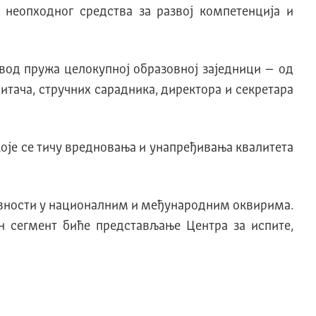
 неопходног средства за развој компетенција и
вод пружа целокупној образовној заједници – од
тача, стручних сарадника, директора и секретара
које се тичу вредновања и унапређивања квалитета
ктивности у националним и међународним оквирима.
 сегмент биће представљање Центра за испите,