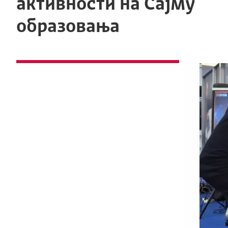
активности на Сајму
образовања