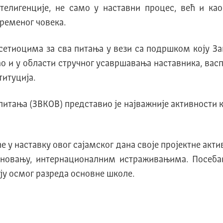
елигенције, не само у наставни процес, већ и као
ременог човека.
сетиоцима за сва питања у вези са подршком коју За
 и у области стручног усавршавања наставника, васпи
итуција.
итања (ЗВКОВ) представио је најважније активности 
е у наставку овог сајамског дана своје пројектне а
новању, интернационалним истраживањима. Посебан
ају осмог разреда основне школе.