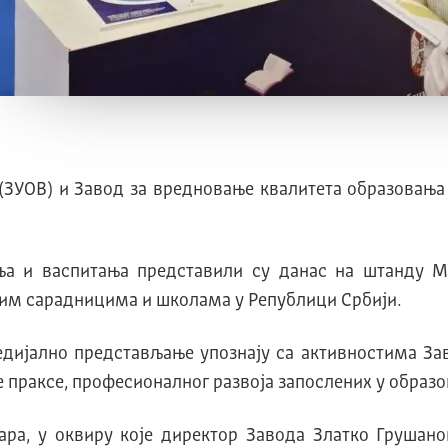
(ЗУОВ) и Завод за вредновање квалитета образовања 
ња и васпитања представили су данас на штанду Ми
ним сарадницима и школама у Републици Србији.
дијално представљање упознају са активностима Зав
праксе, професионалног развоја запослених у образо
тара, у оквиру које директор Завода Златко Грушан