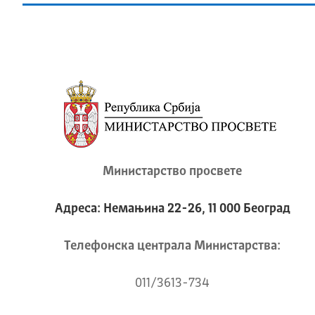
Министарство просвете
Адреса: Немањина 22-26, 11 000 Београд
Телeфонска централа Mинистарства:
011/3613-734