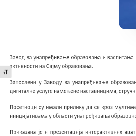
Завод за унапређивање образовања и васпитања 
активности на Сајму образовања.
Промени величину слова
Запослени у Заводу за унапређивање образова
дигиталне услуге намењене наставницима, струч
Посетиоци су имали прилику да се кроз мултиме
иницијативама у области унапређивања образовне 
Приказана је и презентација интерактивних ава