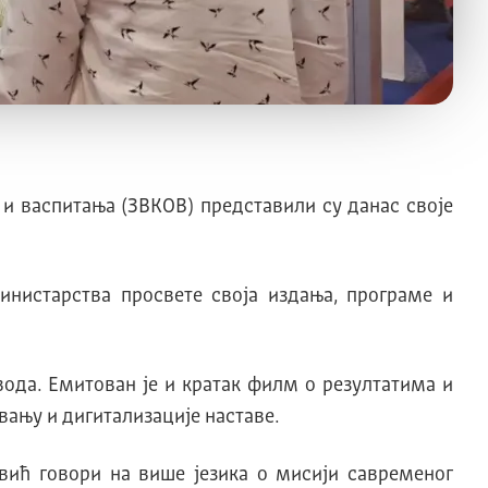
и васпитања (ЗВКОВ) представили су данас своје
нистарства просвете своја издања, програме и
ода. Емитован је и кратак филм о резултатима и
вању и дигитализације наставе.
овић говори на више језика о мисији савременог