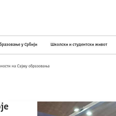
бразовање у Србији
Школски и студентски живот
вности на Сајму образовања
је