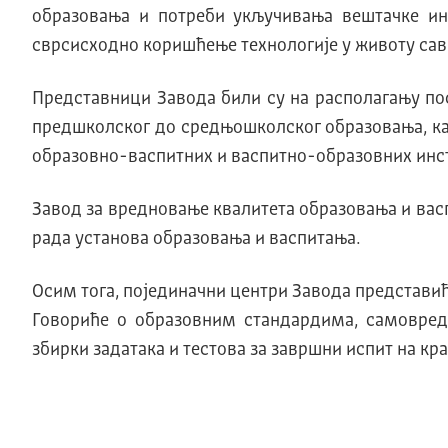
образовања и потреби укључивања вештачке инт
сврсисходно коришћење технологије у животу сав
Представници Завода били су на располагању по
предшколског до средњошколског образовања, као
образовно-васпитних и васпитно-образовних инст
Завод за вредновање квалитета образовања и васп
рада установа образовања и васпитања.
Осим тога, појединачни центри Завода представић
Говориће о образовним стандардима, самовред
збирки задатака и тестова за завршни испит на кр