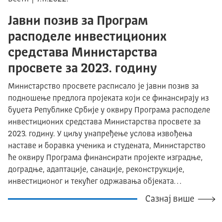
Јавни позив за Програм
расподеле инвестиционих
средстава Министарства
просвете за 2023. годину
Министарство просвете расписало је јавни позив за
подношење предлога пројеката који се финансирају из
буџета Републике Србије у оквиру Програма расподеле
инвестиционих средстава Министарства просвете за
2023. годину. У циљу унапређење услова извођења
наставе и боравка ученика и студената, Министарство
ће оквиру Програма финансирати пројекте изградње,
доградње, адаптације, санације, реконструкције,
инвестиционог и текућег одржавања објеката…
Сазнај више