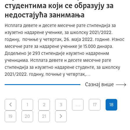
студентима који се образују за
недостајућa занимања
Исплата девете и десете месечне рате стипендија за
изузетно надарене ученике, за школску 2021/2022.
годину, почиње у четвртак, 26. маја 2022. године. Износ
месечне рате за надарене ученике је 15.000 динара.
Додељено је 293 стипендије изузетно надареним
ученицима. Исплата девете и десете месечне рате
стипендија за изузетно надарене студенте, за школску
2021/2022. годину, почиње у четвртак,…
Сазнај више
1
2
3
…
17
18
19
20
21