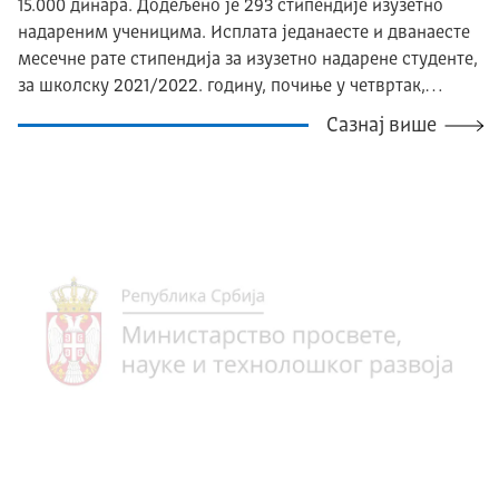
15.000 динара. Додељено је 293 стипендије изузетно
надареним ученицима. Исплата једанаесте и дванаесте
месечне рате стипендија за изузетно надарене студенте,
за школску 2021/2022. годину, почиње у четвртак,…
Сазнај више