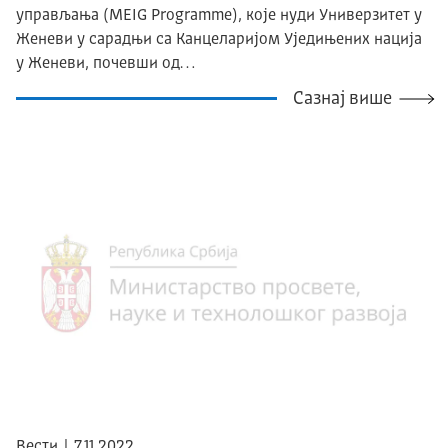
управљања (MEIG Programme), које нуди Универзитет у
Женеви у сарадњи са Канцеларијом Уједињених нација
у Женеви, почевши од…
Сазнај више
Вести | 7.11.2022.