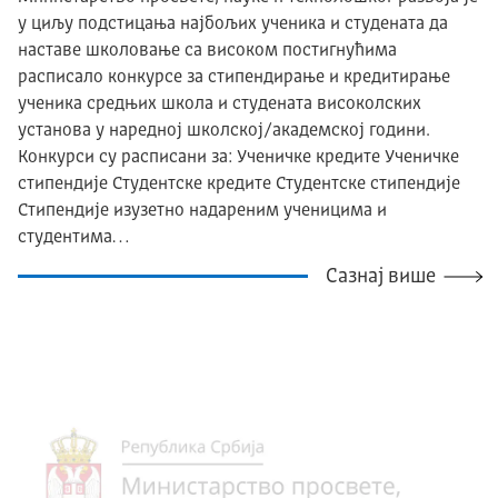
у циљу подстицања најбољих ученика и студената да
наставе школовање са високом постигнућима
расписало конкурсе за стипендирање и кредитирање
ученика средњих школа и студената високолских
установа у наредној школској/академској години.
Конкурси су расписани за: Ученичке кредите Ученичке
стипендије Студентске кредите Студентске стипендије
Стипендије изузетно надареним ученицима и
студентима…
Сазнај више