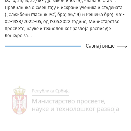
18/10, 55/13, 27/18- др. закон и 10/19), члана 8. став 1.
Правилника о смештају и исхрани ученика и студената
(„Службени гласник РС“, број 36/19) и Решења број: 451-
02-1338/2022-05, од 17.05.2022.године, Mинистарство
просвете, науке и технолошког развоја расписује
Конкурс за…
Сазнај више