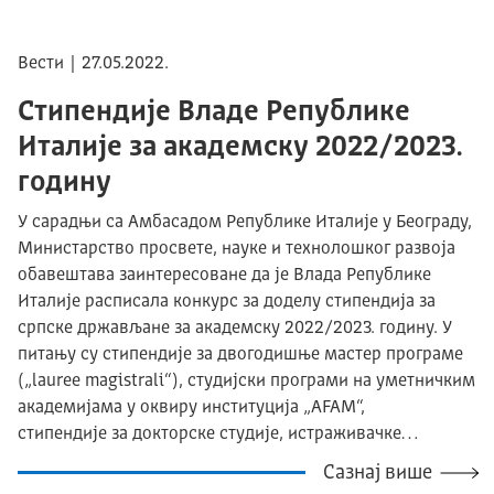
Вести | 27.05.2022.
Стипендије Владе Републике
Италије за академску 2022/2023.
годину
У сарадњи са Амбасадом Републике Италије у Београду,
Министарство просвете, науке и технолошког развоја
обавештава заинтересоване да је Влада Републике
Италије расписала конкурс за доделу стипендија за
српске држављане за академску 2022/2023. годину. У
питању су стипендије за двогодишње мастер програме
(„lauree magistrali“), студијски програми на уметничким
академијама у оквиру институција „AFAM“,
стипендије за докторске студије, истраживачке…
Сазнај више