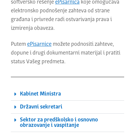
softversko rešenje
ePisarnica
koje omogućava
elektronsko podnošenje zahteva od strane
građana i privrede radi ostvarivanja prava i
izmirenja obaveza.
Putem
ePisarnice
možete podnositi zahteve,
dopune i drugi dokumentarni materijal i pratiti
status Vašeg predmeta.
Kabinet Ministra
Državni sekretari
Sektor za predškolsko i osnovno
obrazovanje i vaspitanje