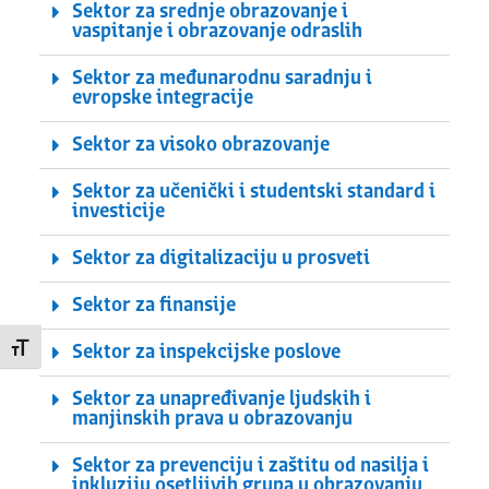
Sektor za srednje obrazovanje i
vaspitanje i obrazovanje odraslih
Sektor za međunarodnu saradnju i
evropske integracije
Sektor za visoko obrazovanje
Sektor za učenički i studentski standard i
investicije
Sektor za digitalizaciju u prosveti
Sektor za finansije
Sektor za inspekcijske poslove
Promeni veličinu slova
Sektor za unapređivanje ljudskih i
manjinskih prava u obrazovanju
Sektor za prevenciju i zaštitu od nasilja i
inkluziju osetljivih grupa u obrazovanju