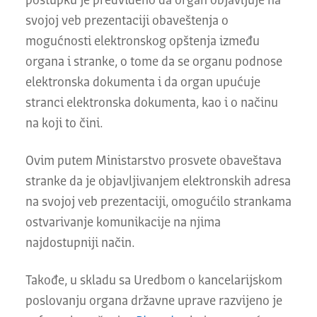
postupku je predviđeno da organ objavljuje na
svojoj veb prezentaciji obaveštenja o
mogućnosti elektronskog opštenja između
organa i stranke, o tome da se organu podnose
elektronska dokumenta i da organ upućuje
stranci elektronska dokumenta, kao i o načinu
na koji to čini.
Ovim putem Ministarstvo prosvete obaveštava
stranke da je objavljivanjem elektronskih adresa
na svojoj veb prezentaciji, omogućilo strankama
ostvarivanje komunikacije na njima
najdostupniji način.
Takođe, u skladu sa Uredbom o kancelarijskom
poslovanju organa državne uprave razvijeno je