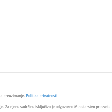
 za preuzimanje.
Politika privatnosti
je. Za njenu sadržinu isključivo je odgovorno
Ministarstvo prosvete 