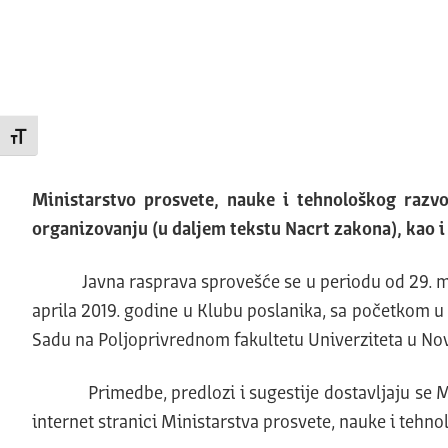
Promeni veličinu slova
Ministarstvo prosvete, nauke i tehnološkog razv
organizovanju (u daljem tekstu Nacrt zakona), kao i 
Javna rasprava sprovešće se u periodu od 29. marta
aprila 2019. godine u Klubu poslanika, sa početkom u 
Sadu na Poljoprivrednom fakultetu Univerziteta u Nov
Primedbe, predlozi i sugestije dostavljaju se Mini
internet stranici Ministarstva prosvete, nauke i teh