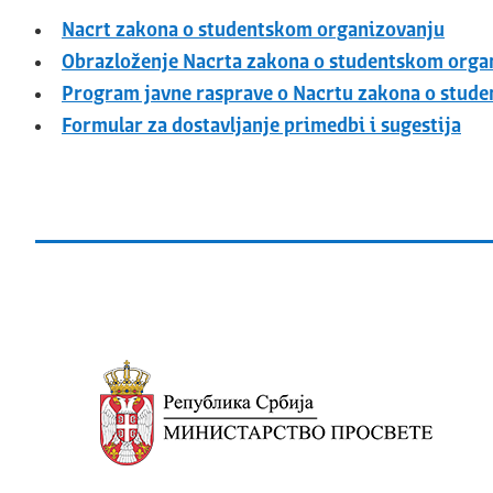
Nacrt zakona o studentskom organizovanju
Obrazloženje Nacrta zakona o studentskom orga
Program javne rasprave o Nacrtu zakona o stud
Formular za dostavljanje primedbi i sugestija