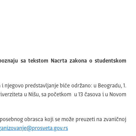
 upoznaju sa tekstom Nacrta zakona o studentskom
njegovo predstavljanje biće održano: u Beogradu, 1.
Univerziteta u Nišu, sa početkom u 13 časova i u Novom
posebnog obrasca koji se može preuzeti na zvaničnoj
ganizovanje@prosveta.gov.rs