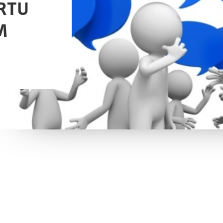
RTU
M