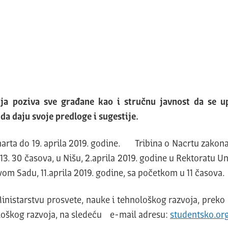
oja poziva sve građane kao i stručnu javnost da se
da daju svoje predloge i sugestije.
 do 19. aprila 2019. godine. Tribina o Nacrtu zakona i 
13. 30 časova, u Nišu, 2.aprila 2019. godine u Rektoratu 
om Sadu, 11.aprila 2019. godine, sa početkom u 11 časova.
starstvu prosvete, nauke i tehnološkog razvoja, preko 
nološkog razvoja, na sledeću e-mail adresu:
studentsko.or