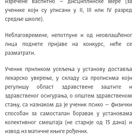
изречене васпитно – дисциплинске мере (за
ученике који су уписани у II, III или IV разред
средње школе).
Неблаговремене, непотпуне и од неовлашћеног
лица поднете пријаве на конкурс, неће се
разматрати.
Ученик приликом усељења у установу доставља
лекарско уверење, у складу са прописима који
регулишу област здравствене заштите и
здравственог осигурања, о општем здравственом
стању, са назнаком да је ученик психо – физички
способан за самосталан боравак у установама
колективног смештаја (не старије од 15 дана) и
извод из матичне књиге рођених.