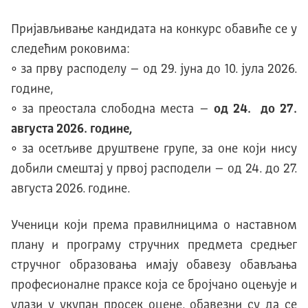
Пријављивање кандидата на конкурс обавиће се у
следећим роковимa:
• за прву расподелу – од 29. јуна до 10. јула 2026.
године,
• за преостала слободна места –
од 2
4
.
до
27
.
августа 2026. године
,
• за осетљиве друштвене групе, за оне који нису
добили смештај у првој расподели – од 24. до 27.
августа 2026. године.
Ученици који према правилницима о наставном
плану и програму стручних предмета средњег
стручног образовања имају обавезу обављања
професионалне праксе која се бројчано оцењује и
улази у укупан просек оцене, обавезни су да се