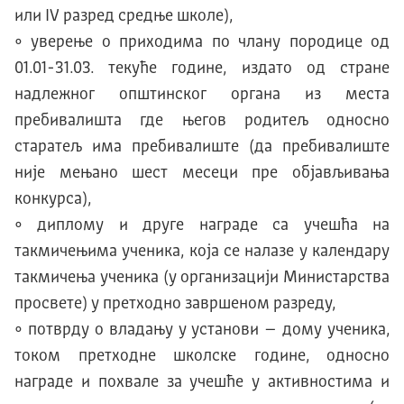
или IV разред средње школе),
• уверење о приходима по члану породице од
01.01-31.03. текуће године, издато од стране
надлежног општинског органа из места
пребивалишта где његов родитељ односно
старатељ има пребивалиште (да пребивалиште
није мењано шест месеци пре објављивања
конкурса),
• диплому и друге награде са учешћа на
такмичењима ученика, која се налазе у календару
такмичења ученика (у организацији Министарства
просвете) у претходно завршеном разреду,
• потврду о владању у установи – дому ученика,
током претходне школске године, односно
награде и похвале за учешће у активностима и