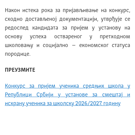
Након истека рока за пријављивање на конкурс,
сходно достављеној документацији, утврђује се
редослед кандидата за пријем у установу на
основу успеха оствареног у претходном
школовању и социјално – економског статуса
породице.
ПРЕУЗМИТЕ
Конкурс за пријем ученика средњих школа у
Републици Србији у установе за смештај и
исхрану ученика за школску 2026/2027. годину