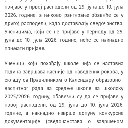
пријаве у првој расподели од 29. јуна до 10. јула
2026. године, а њихово рангирање обавиће се у
другој расподели, када достављају сведочанства.
Ученицима, који се не пријаве у периоду од 29.
јуна до 10. јула 2026. године, неће се накнадно
примати пријаве.
Ученици који похађају школе чија се наставна
година завршава касније од наведених рокова, у
складу са Правилником о Календару образовно-
васпитног рада за средње школе за школску
2025/2026. годину, обавезни су да се пријаве у
првој расподели, од 29. јуна до 10. јула 2026.
године, а накнадно изврше допуну конкурсне
документације (сведочанстава о завршеном