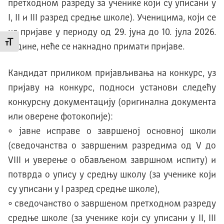
претходном разреду за ученике који су уписани у
I, II и III разред средње школе). Ученицима, који се
не пријаве у периоду од 29. јуна до 10. јула 2026.
Промени величину слова
године, неће се накнадно примати пријаве.
Кандидат приликом пријављивања на конкурс, уз
пријаву на конкурс, подноси установи следећу
конкурсну документацију (оригинална документа
или оверене фотокопије):
• јавне исправе о завршеној основној школи
(сведочанства о завршеним разредима од V до
VIII и уверење о обављеном завршном испиту) и
потврда о упису у средњу школу (за ученике који
су уписани у I разред средње школе),
• сведочанство о завршеном претходном разреду
средње школе (за ученике који су уписани у II, III