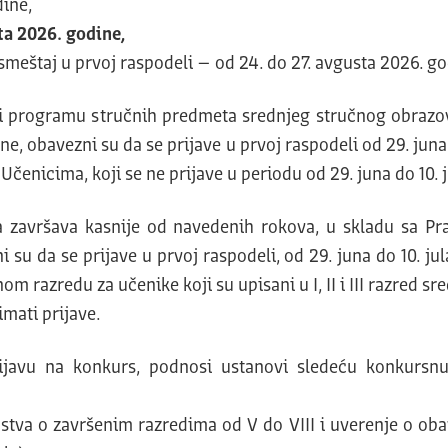
dine,
ta 2026. godine
,
i smeštaj u prvoj raspodeli – od 24. do 27. avgusta 2026. go
i programu stručnih predmeta srednjeg stručnog obrazo
e, obavezni su da se prijave u prvoj raspodeli od 29. juna
Učenicima, koji se ne prijave u periodu od 29. juna do 10.
na završava kasnije od navedenih rokova, u skladu sa P
 su da se prijave u prvoj raspodeli, od 29. juna do 10. 
azredu za učenike koji su upisani u I, II i III razred sred
imati prijave.
prijavu na konkurs, podnosi ustanovi sledeću konkursn
stva o završenim razredima od V do VIII i uverenje o oba