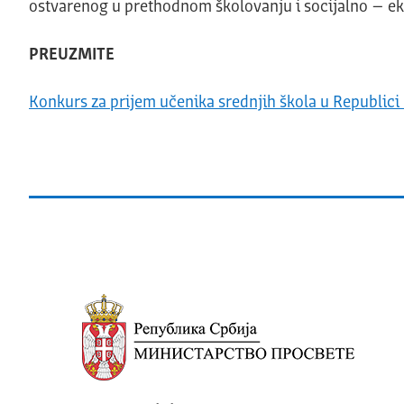
ostvarenog u prethodnom školovanju i socijalno – e
PREUZMITE
Konkurs za prijem učenika srednjih škola u Republici 