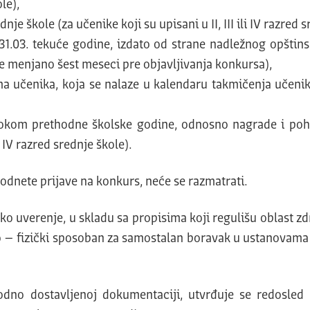
le),
škole (za učenike koji su upisani u II, III ili IV razred s
1.03. tekuće godine, izdato od strane nadležnog opštins
ije menjano šest meseci pre objavljivanja konkursa),
 učenika, koja se nalaze u kalendaru takmičenja učenik
okom prethodne školske godine, odnosno nagrade i pohv
i IV razred srednje škole).
dnete prijave na konkurs, neće se razmatrati.
ko uverenje, u skladu sa propisima koji regulišu oblast z
– fizički sposoban za samostalan boravak u ustanovama ko
hodno dostavljenoj dokumentaciji, utvrđuje se redosl