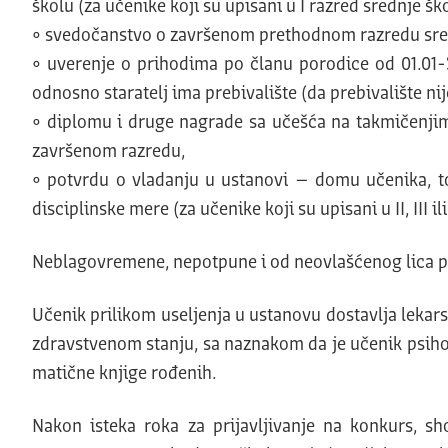
školu (za učenike koji su upisani u I razred srednje ško
• svedočanstvo o završenom prethodnom razredu srednje 
• uverenje o prihodima po članu porodice od 01.01-3
odnosno staratelj ima prebivalište (da prebivalište n
• diplomu i druge nagrade sa učešća na takmičenjima
završenom razredu,
• potvrdu o vladanju u ustanovi – domu učenika, t
disciplinske mere (za učenike koji su upisani u II, III il
Neblagovremene, nepotpune i od neovlašćenog lica po
Učenik prilikom useljenja u ustanovu dostavlja lekars
zdravstvenom stanju, sa naznakom da je učenik psiho 
matične knjige rođenih.
Nakon isteka roka za prijavljivanje na konkurs, s