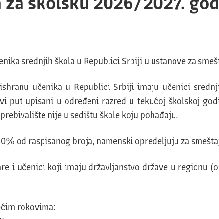
a za školsku 2026/2027. go
nika srednjih škola u Republici Srbiji u ustanove za smeš
ishranu učenika u Republici Srbiji imaju učenici srednj
rvi put upisani u određeni razred u tekućoj školskoj godi
 prebivalište nije u sedištu škole koju pohađaju.
0% od raspisanog broja, namenski opredeljuju za smeštaj i
e i učenici koji imaju državljanstvo države u regionu (o
dećim rokovima: