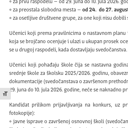
• za prvu raspodelu – od 29. juna do 10. jula 2026. go
• za preostala slobodna mesta –
od 2
4
.
do
27
. avgus
• za osetljive društvene grupe, za one koji nisu dobil
Učenici koji prema pravilnicima o nastavnom planu 
koja se brojčano ocenjuje i ulazi u ukupan prosek ocen
se u drugoj raspodeli, kada dostavljaju svedočanstva. 
Učenici koji pohađaju škole čija se nastavna godi
srednje škole za školsku 2025/2026. godinu, obavezni
dokumentacije (svedočanstava o završenom prethodnom r
29. juna do 10. jula 2026. godine, neće se naknadno pr
Promeni veličinu slova
Kandidat prilikom prijavljivanja na konkurs, uz 
fotokopije):
• javne isprave o završenoj osnovnoj školi (svedočan