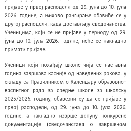
пријаве у првој расподели од 29. јуна до 10. јула
2026. године, а њихово рангирање обавиће се у
другој расподели, када достављају сведочанства.
Ученицима, који се не пријаве у периоду од 29.
јуна до 10. јула 2026. године, неће се накнадно
примати пријаве.
Ученици који похађају школе чија се наставна
година завршава касније од наведених рокова, у
складу са Правилником о Календару образовно-
васпитног рада за средње школе за школску
2025/2026. годину, обавезни су да се пријаве у
првој расподели, од 29. јуна до 10. јула 2026.
године, а накнадно изврше допуну конкурсне
документације (сведочанстава о завршеном