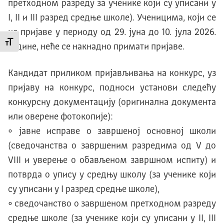
претходном разреду за ученике који су уписани у
I, II и III разред средње школе). Ученицима, који се
не пријаве у периоду од 29. јуна до 10. јула 2026.
Промени величину слова
године, неће се накнадно примати пријаве.
Кандидат приликом пријављивања на конкурс, уз
пријаву на конкурс, подноси установи следећу
конкурсну документацију (оригинална документа
или оверене фотокопије):
• јавне исправе о завршеној основној школи
(сведочанства о завршеним разредима од V до
VIII и уверење о обављеном завршном испиту) и
потврда о упису у средњу школу (за ученике који
су уписани у I разред средње школе),
• сведочанство о завршеном претходном разреду
средње школе (за ученике који су уписани у II, III