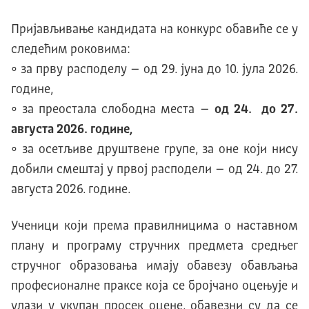
Пријављивање кандидата на конкурс обавиће се у
следећим роковимa:
• за прву расподелу – од 29. јуна до 10. јула 2026.
године,
• за преостала слободна места –
од 2
4
.
до
27
.
августа 2026. године
,
• за осетљиве друштвене групе, за оне који нису
добили смештај у првој расподели – од 24. до 27.
августа 2026. године.
Ученици који према правилницима о наставном
плану и програму стручних предмета средњег
стручног образовања имају обавезу обављања
професионалне праксе која се бројчано оцењује и
улази у укупан просек оцене, обавезни су да се