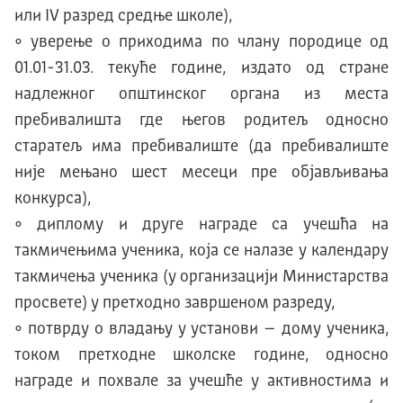
или IV разред средње школе),
• уверење о приходима по члану породице од
01.01-31.03. текуће године, издато од стране
надлежног општинског органа из места
пребивалишта где његов родитељ односно
старатељ има пребивалиште (да пребивалиште
није мењано шест месеци пре објављивања
конкурса),
• диплому и друге награде са учешћа на
такмичењима ученика, која се налазе у календару
такмичења ученика (у организацији Министарства
просвете) у претходно завршеном разреду,
• потврду о владању у установи – дому ученика,
током претходне школске године, односно
награде и похвале за учешће у активностима и