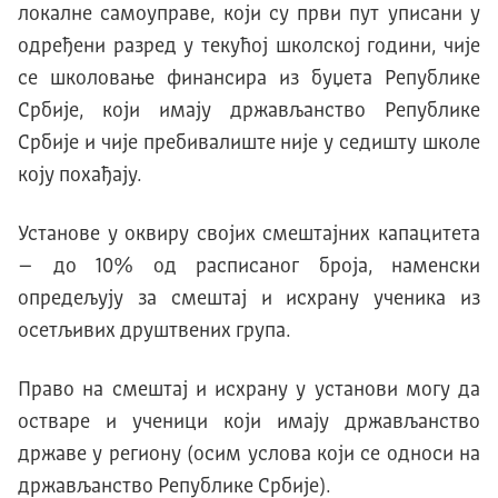
локалне самоуправе, који су први пут уписани у
одређени разред у текућој школској години, чије
се школовање финансира из буџета Републике
Србије, који имају држављанство Републике
Србије и чије пребивалиште није у седишту школе
коју похађају.
Установе у оквиру својих смештајних капацитета
– до 10% од расписаног броја, наменски
опредељују за смештај и исхрану ученика из
осетљивих друштвених група.
Право на смештај и исхрану у установи могу да
остваре и ученици који имају држављанство
државе у региону (осим услова који се односи на
држављанство Републике Србије).