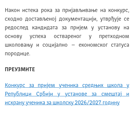
Након истека рока за пријављивање на конкурс,
сходно достављеној документацији, утврђује се
редослед кандидата за пријем у установу на
основу успеха оствареног у претходном
школовању и социјално – економског статуса
породице.
ПРЕУЗМИТЕ
Конкурс за пријем ученика средњих школа у
Републици Србији у установе за смештај и
исхрану ученика за школску 2026/2027. годину