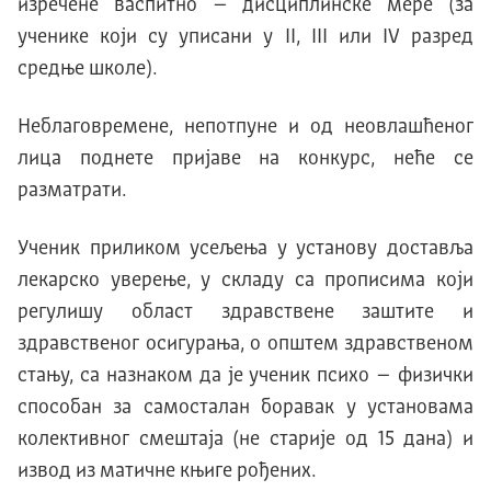
изречене васпитно – дисциплинске мере (за
ученике који су уписани у II, III или IV разред
средње школе).
Неблаговремене, непотпуне и од неовлашћеног
лица поднете пријаве на конкурс, неће се
разматрати.
Ученик приликом усељења у установу доставља
лекарско уверење, у складу са прописима који
регулишу област здравствене заштите и
здравственог осигурања, о општем здравственом
стању, са назнаком да је ученик психо – физички
способан за самосталан боравак у установама
колективног смештаја (не старије од 15 дана) и
извод из матичне књиге рођених.