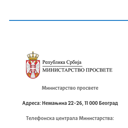
Министарство просвете
Адреса: Немањина 22-26, 11 000 Београд
Телeфонска централа Mинистарства: