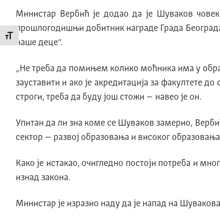
Министар Вербић је додао да је Шуваков човек 
прошлогодишњи добитник награде Града Београда. 
Промени величину слова
наше деце“.
„Не треба да помињем колико моћника има у образ
зауставити и ако је акредитација за факултете до
строги, треба да буду још стожи – навео је он.
Упитан да ли зна коме се Шуваков замерио, Вербић 
сектор – развој образовања и високог образовања“
Како је истакао, очигледно постоји потреба и мно
изнад закона.
Министар је изразио наду да је напад на Шувакова