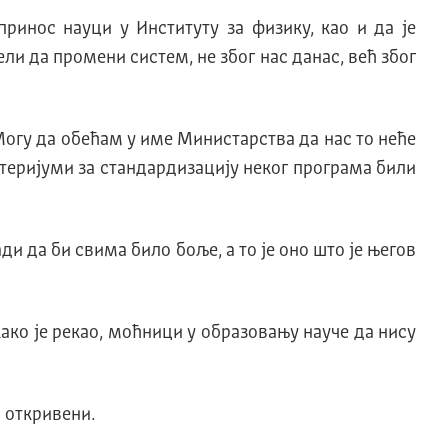
ринос науци у Институту за физику, као и да је
и да промени систем, не због нас данас, већ због
Могу да обећам у име Министарства да нас то неће
ритеријуми за стандардизацију неког програма били
ди да би свима било боље, а то је оно што је његов
како је рекао, моћници у образовању науче да нису
 откривени.