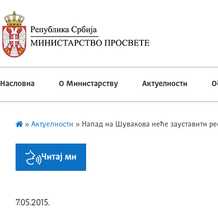
Насловна
О Министарству
Актуелности
О
»
Актуелности
»
Напад на Шувакова неће зауставити р
Читај ми
7.05.2015.