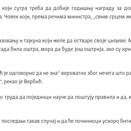
који сутра треба да добије годишњу награду за доп
Човек који, према речима министра, „свим срцем жел
овању и тајкуна који желе да остваре своје циљеве. 
 сада била оштра, мора да буде још оштрија, ако су к
је одговорио да не зна“ вероватно због нечега што ра
, рекао је Вербић.
го труда да појединци науче да поштују правила и да, 
 последњи такав случај и да ће починиоци ускоро бити