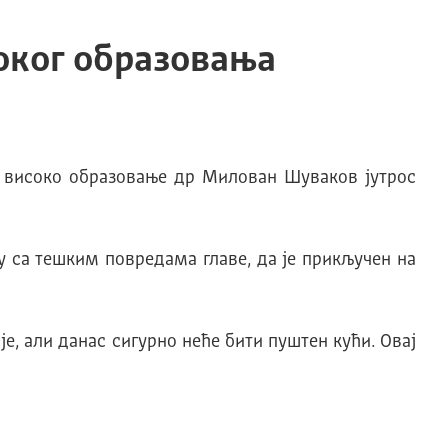
оког образовања
 и високо образовање др Милован Шуваков јутрос
у са тешким повредама главе, да је прикључен на
је, али данас сигурно неће бити пуштен кући. Овај