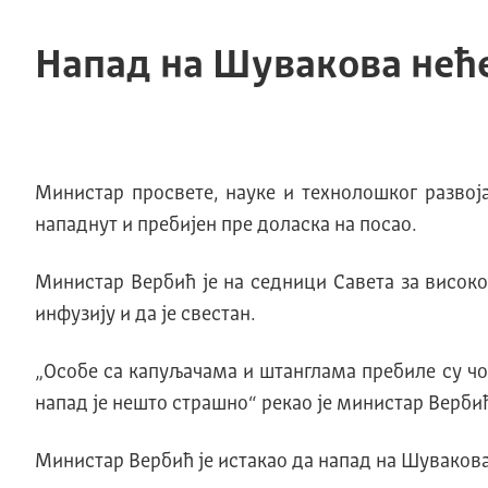
Напад на Шувакова нећ
Министар просвете, науке и технолошког развој
нападнут и пребијен пре доласка на посао.
Министар Вербић је на седници Савета за високо
инфузију и да је свестан.
„Особе са капуљачама и штанглама пребиле су чове
напад је нешто страшно“ рекао је министар Верби
Министар Вербић је истакао да напад на Шуваков