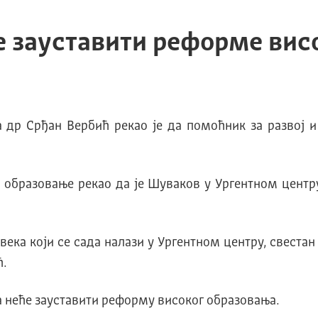
е зауставити реформе вис
а др Срђан Вербић рекао је да помоћник за развој
 образовање рекао да је Шуваков у Ургентном центр
ка који се сада налази у Ургентном центру, свестан 
ћ.
а неће зауставити реформу високог образовања.