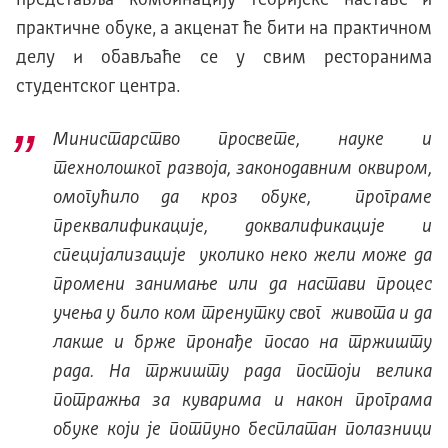
практичне обуке, а акценат ће бити на практичном
делу и обављаће се у свим ресторанима
студентског центра.
Министарство просвете, науке и
технолошког развоја, законодавним оквиром,
омогућило да кроз обуке, програме
преквалификације, доквалификације и
специјализације уколико неко жели може да
промени занимање или да настави процес
учења у било ком тренутку свог живота и да
лакше и брже пронађе посао на тржишту
рада. На тржишту рада постоји велика
потражња за куварима и након програма
обуке који је потпуно бесплатан полазници