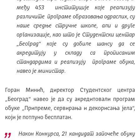
међу 453 институције које реализују
различите програме образовања одраслих, су
наше средње стручне школе, али и друге
организације, као што је Студентски центар
„Београд“ које су добиле шансу да се
акредитују у складу са прописаним
стандардима и реализују програме обука,
навео је министар.
Горан Минић, директор Студентског центра
„Београд“ навео је да су акредитовали програм
обуке „Припреме, сервирања и декорисања јела“,
који је потпуно бесплатан.
Након Конкурса, 21 кандидат започеће обуку