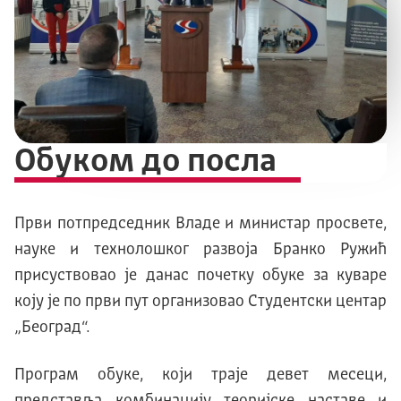
Обуком до посла
Први потпредседник Владе и министар просвете,
науке и технолошког развоја Бранко Ружић
присуствовао је данас почетку обуке за куваре
коју је по први пут организовао Студентски центар
„Београд“.
Програм обуке, који траје девет месеци,
представља комбинацију теоријске наставе и