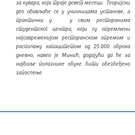
за кувара, која траје девет месеци. Теоријски
део обављаће се у учионицама установе, а
практични у у свим ресторанима
студентског центра, који су опремљени
најсавременијом ресторанском опремом и
располажу капацитетом од 25.000 оброка
дневно, навео је Минић, додајући да ће за
најбоље полазнике обуке бити обезбеђено
запослење.