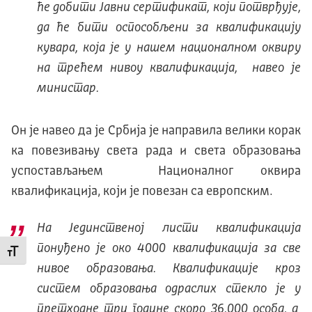
ће добити Јавни сертификат, који потврђује,
да ће бити оспособљени за квалификацију
кувара, која је у нашем националном оквиру
на трећем нивоу квалификација, навео је
министар.
Он је навео да је Србија је направила велики корак
ка повезивању света рада и света образовања
успостављањем Националног оквира
квалификација, који је повезан са европским.
На Јединственој листи квалификација
понуђено је око 4000 квалификација за све
Промени величину слова
нивое образовања. Квалификације кроз
систем образовања одраслих стекло је у
претходне три године скоро 36.000 особа, а