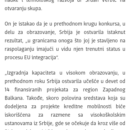
nauke i tehnološkog razvoja dr Srđan Verbić na
otvaranju skupa.
On je istakao da je u prethodnom krugu konkursa, u
delu za obrazovanje, Srbija je ostvarila istaknut
rezultat, „u granicama onoga što joj je stavljeno na
raspolaganju imajući u vidu njen trenutni status u
procesu EU integracija“.
„Izgradnja kapaciteta u visokom obrazovanju, u
prethodnom roku Srbija ostvarila učešće u devet od
14 finansiranih projekata za region Zapadnog
Balkana. Takođe, skoro polovina sredstava koja su
dodeljena za projekte kreditne mobilnosti biće
iskorišćena za razmene sa visokoškolskim
ustanovama iz Srbije, gde se očekuje da kroz više od