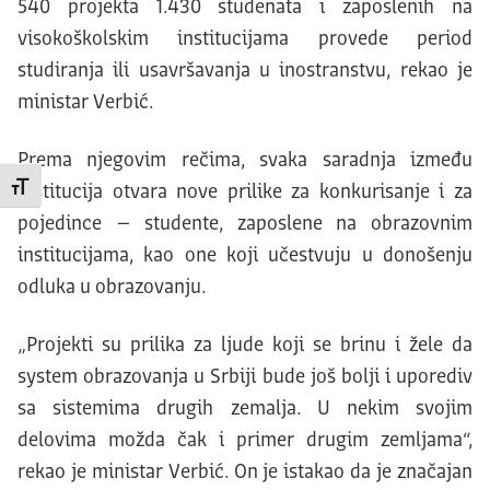
540 projekta 1.430 studenata i zaposlenih na
visokoškolskim institucijama provede period
studiranja ili usavršavanja u inostranstvu, rekao je
ministar Verbić.
Prema njegovim rečima, svaka saradnja između
Promeni veličinu slova
institucija otvara nove prilike za konkurisanje i za
pojedince – studente, zaposlene na obrazovnim
institucijama, kao one koji učestvuju u donošenju
odluka u obrazovanju.
„Projekti su prilika za ljude koji se brinu i žele da
system obrazovanja u Srbiji bude još bolji i uporediv
sa sistemima drugih zemalja. U nekim svojim
delovima možda čak i primer drugim zemljama“,
rekao je ministar Verbić. On je istakao da je značajan