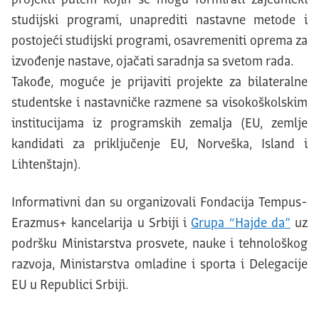
projekti putem kojih se mogu formirati zajednički
studijski programi, unaprediti nastavne metode i
postojeći studijski programi, osavremeniti oprema za
izvođenje nastave, ojačati saradnja sa svetom rada.
Takođe, moguće je prijaviti projekte za bilateralne
studentske i nastavničke razmene sa visokoškolskim
institucijama iz programskih zemalja (EU, zemlje
kandidati za priključenje EU, Norveška, Island i
Lihtenštajn).
Informativni dan su organizovali Fondacija Tempus-
Erazmus+ kancelarija u Srbiji i
Grupa “Hajde da”
uz
podršku Ministarstva prosvete, nauke i tehnološkog
razvoja, Ministarstva omladine i sporta i Delegacije
EU u Republici Srbiji.