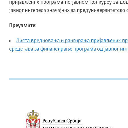
пријављених програма по јавном конкурсу за до
јавног интереса значајних за предуниверзитетско 
Преузмите:
Листа вредновања и рангирања пријављених про
средстава за финансирање програма од јавног инт