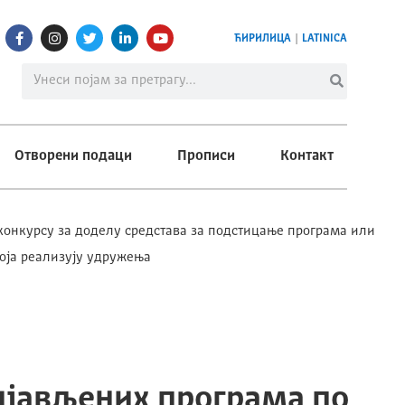
ЋИРИЛИЦА
|
LATINICA
Отворени подаци
Прописи
Контакт
онкурсу за доделу средстава за подстицање програма или
која реализују удружења
ијављених програма по