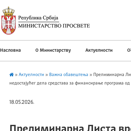
Насловна
О Министарству
Актуелности
О
»
Актуелности
»
Важна обавештења
»
Прелиминарна Лис
недостајућег дела средстава за финансирање програма од 
18.05.2026.
Прелиминарна Листа вр