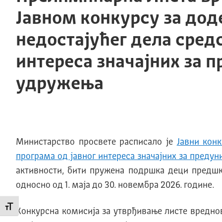
Јавном конкурсу за дод
недостајућег дела сред
интереса значајних за 
удружења
Министарство просвете расписало је
Jавни кон
програма од јавног интереса значајних за предун
активности, бити пружена подршка деци предшк
односно од 1. маја до 30. новембра 2026. године.
Промени величину слова
Конкурсна комисија за утврђивање листе вредно