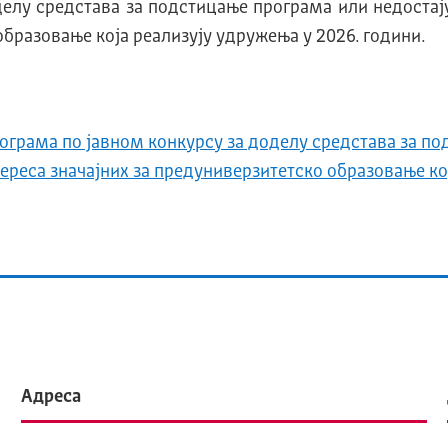
делу средстава за подстицање програма или недостај
образовање која реализују удружења у 2026. години.
грама по јавном конкурсу за доделу средстава за по
ереса значајних за предуниверзитетско образовање ко
Адреса