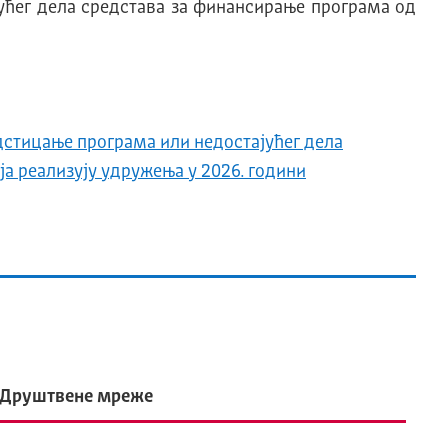
ућег дела средстава за финансирање програма од
дстицање програма или недостајућег дела
ја реализују удружења у 2026. години
Друштвене мреже