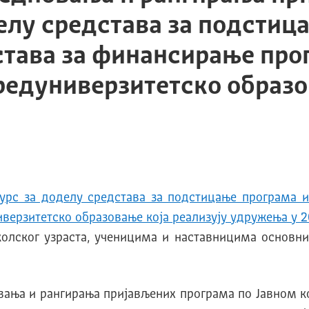
елу средстава за подстиц
става за финансирање прог
предуниверзитетско образо
курс за доделу средстава за подстицање програма и
иверзитетско образовање која реализују удружења у 2
олског узраста, ученицима и наставницима основни
вања и рангирања пријављених програма по Јавном к