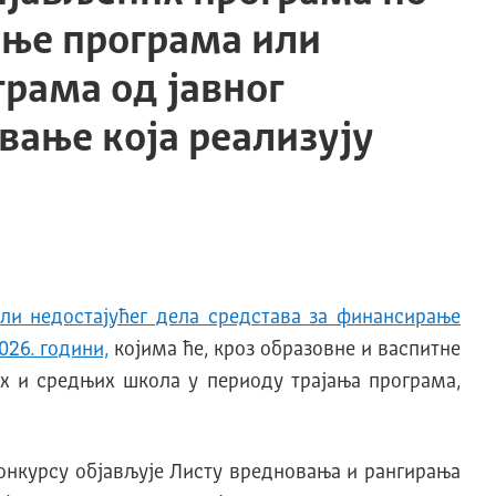
ање програма или
рама од јавног
вање која реализују
ли недостајућег дела средстава за финансирање
026. години,
којима ће, кроз образовне и васпитне
х и средњих школа у периоду трајања програма,
онкурсу објављује Листу вредновања и рангирања