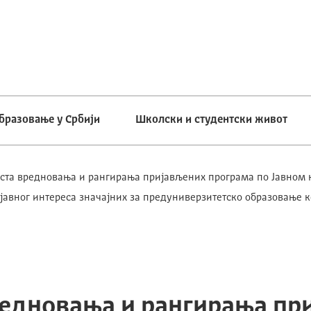
бразовање у Србији
Школски и студентски живот
та вредновања и рангирања пријављених програма по Јавном к
јавног интереса значајних за предуниверзитетско образовање 
едновања и рангирања пр