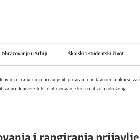
Obrazovanje u Srbiji
Školski i studentski život
dnovanja i rangiranja prijavljenih programa po Javnom konkursu za 
ih za preduniverzitetsko obrazovanje koja realizuju udruženja
ovanja i rangiranja prijavl