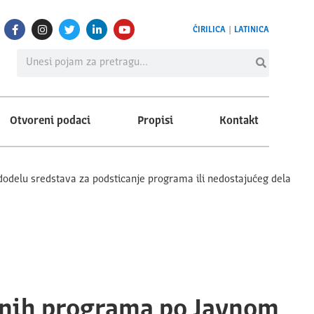
ĆIRILICA
|
LATINICA
Otvoreni podaci
Propisi
Kontakt
dodelu sredstava za podsticanje programa ili nedostajućeg dela
jenih programa po Javnom