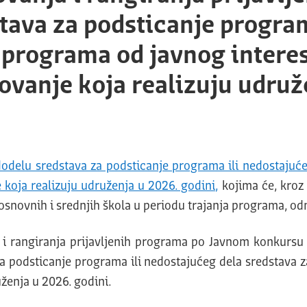
tava za podsticanje program
e programa od javnog intere
ovanje koja realizuju udruž
dodelu sredstava za podsticanje programa ili nedostajuć
 koja realizuju udruženja u 2026. godini,
kojima će, kroz 
osnovnih i srednjih škola u periodu trajanja programa, o
i rangiranja prijavljenih programa po Javnom konkursu ob
podsticanje programa ili nedostajućeg dela sredstava z
ženja u 2026. godini.