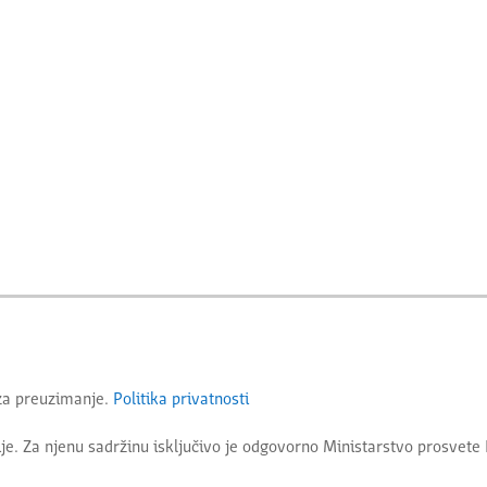
 za preuzimanje.
Politika privatnosti
je. Za njenu sadržinu isključivo je odgovorno
Ministarstvo prosvete 