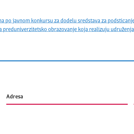
ama po javnom konkursu za dodelu sredstava za podsticanj
a preduniverzitetsko obrazovanje koja realizuju udruženja
Adresa