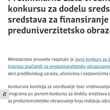
konkursu za dodelu sreds
sredstava za finansiranj
preduniverzitetsko obraz
Ministarstvo prosvete raspisalo je
Javni konkurs za 
interesa značajnih za preduniverzitetsko obrazovanje
deci predškolskog uzrasta, učenicima i nastavnicima 
Konkursna komisija za utvrđivanje liste vrednovanja 
programa po javnom konkursu za dodelu sredstava za 
Promeni veličinu slova
za preduniverzitetsko obrazovanje koja realizuju udru