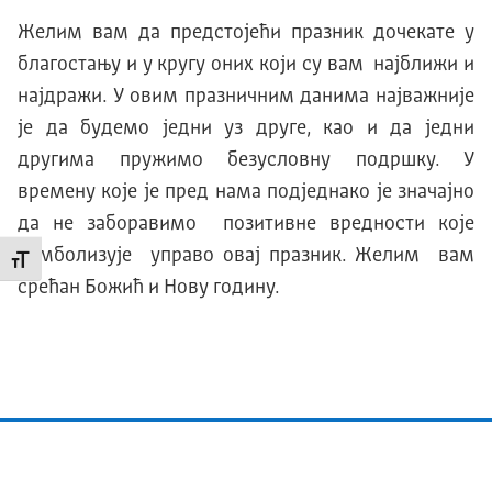
Желим вам да предстојећи празник дочекате у
благостању и у кругу оних који су вам најближи и
најдражи. У овим празничним данима најважније
је да будемо једни уз друге, као и да једни
другима пружимо безусловну подршку. У
времену које је пред нама подједнако је значајно
да не заборавимо позитивне вредности које
симболизује управо овај празник. Желим вам
Промени величину слова
срећан Божић и Нову годину.