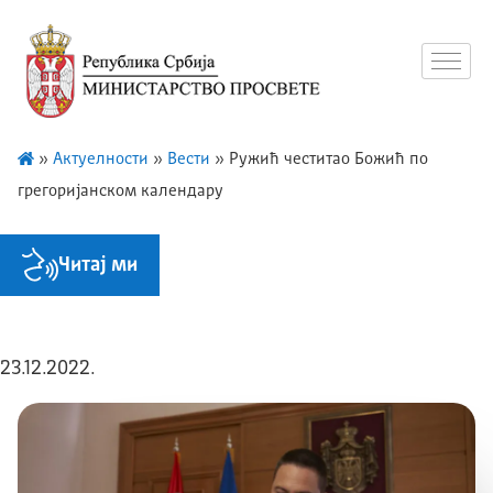
»
Актуелности
»
Вести
»
Ружић честитао Божић по
грегоријанском календару
Читај ми
23.12.2022.