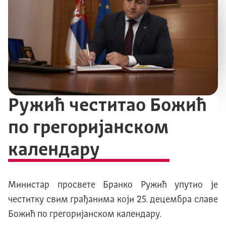
Ружић честитао Божић
по грегоријанском
календару
Министар просвете Бранко Ружић упутио је
честитку свим грађанима који 25. децембра славе
Божић по грегоријанском календару.