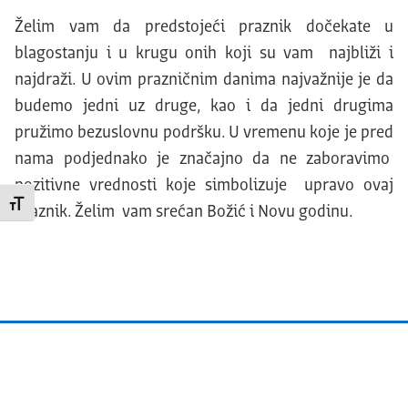
Želim vam da predstojeći praznik dočekate u
blagostanju i u krugu onih koji su vam najbliži i
najdraži. U ovim prazničnim danima najvažnije je da
budemo jedni uz druge, kao i da jedni drugima
pružimo bezuslovnu podršku. U vremenu koje je pred
nama podjednako je značajno da ne zaboravimo
pozitivne vrednosti koje simbolizuje upravo ovaj
Promeni veličinu slova
praznik. Želim vam srećan Božić i Novu godinu.