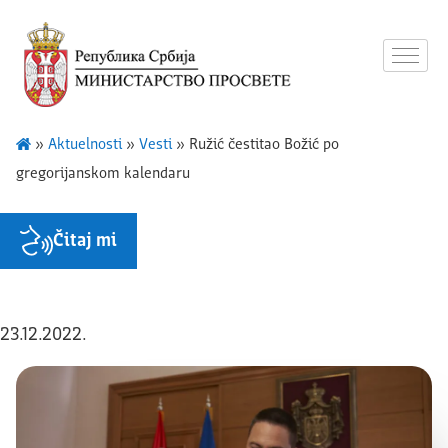
»
Aktuelnosti
»
Vesti
»
Ružić čestitao Božić po
gregorijanskom kalendaru
Čitaj mi
23.12.2022.