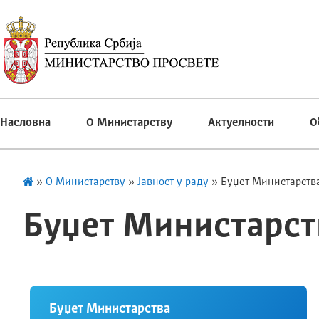
Насловна
О Министарству
Актуелности
О
»
О Министарству
»
Јавност у раду
»
Буџет Министарств
Буџет Министарст
Буџет Министарства