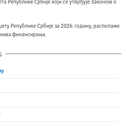
та Републике Србије који се утврђује Законом о
џету Републике Србије за 2026. годину, располаже
орима финансирања.
ну
у