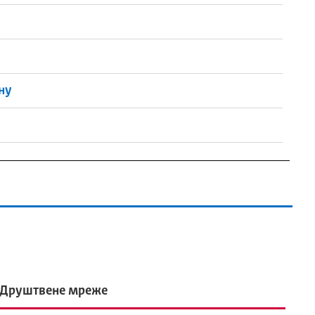
ину
Друштвене мреже