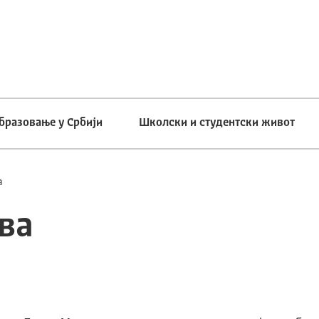
бразовање у Србији
Школски и студентски живот
а
ва