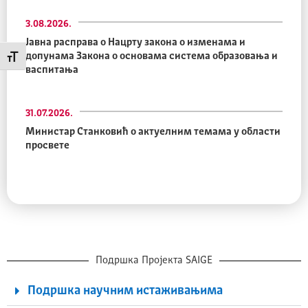
3.08.2026.
Јавна расправа о Нацрту закона о изменама и
допунама Закона о основама система образовања и
Промени величину слова
васпитања
31.07.2026.
Министар Станковић о актуелним темама у области
просвете
Подршка Пројекта SAIGE
Подршка научним истаживањима