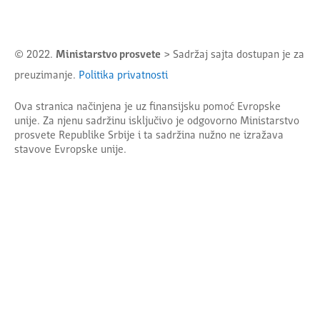
© 2022.
Ministarstvo prosvete
> Sadržaj sajta dostupan je za
preuzimanje.
Politika privatnosti
Ova stranica načinjena je uz finansijsku pomoć Evropske
unije. Za njenu sadržinu isključivo je odgovorno
Ministarstvo
prosvete Republike Srbije
i ta sadržina nužno ne izražava
stavove Evropske unije.