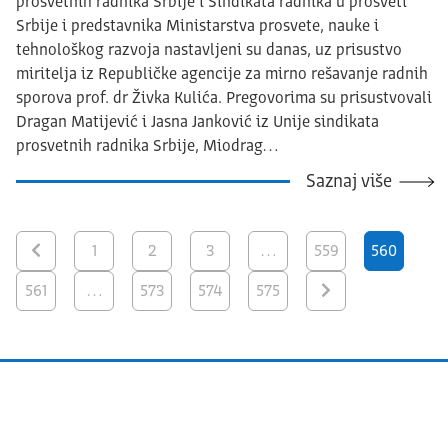
prosvetnih radnika Srbije i Sindikata radnika u prosveti
Srbije i predstavnika Ministarstva prosvete, nauke i
tehnološkog razvoja nastavljeni su danas, uz prisustvo
miritelja iz Republičke agencije za mirno rešavanje radnih
sporova prof. dr Živka Kulića. Pregovorima su prisustvovali
Dragan Matijević i Jasna Janković iz Unije sindikata
prosvetnih radnika Srbije, Miodrag…
Saznaj više
1
2
3
…
559
560
561
…
573
574
575