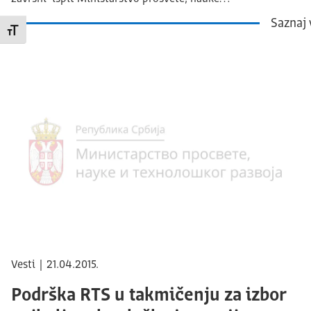
Saznaj 
Promeni veličinu slova
Vesti | 21.04.2015.
Podrška RTS u takmičenju za izbor