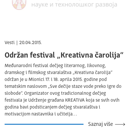
Vesti | 20.04.2015.
Održan festival „Kreativna čarolija“
Međunarodni festival dečjeg literarnog, likovnog,
dramskog i filmskog stvaralaštva „Kreativna čarolija“
održan je u Mionici 17. i 18. aprila 2015. godine pod
tematskim naslovom „Sve dečije staze vode preko igre do
slobode“. Organizator ovog tradicionalnog dečjeg
festivala je Udrženje građana KREATIVA koja se svih ovih
godina bavi podsticanjem dečjeg stvaralaštva i
motivacijom nastavnika i učitelja…
Saznaj više