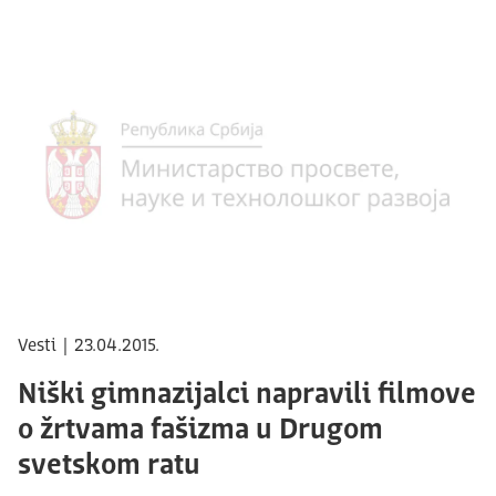
Vesti | 23.04.2015.
Niški gimnazijalci napravili filmove
o žrtvama fašizma u Drugom
svetskom ratu