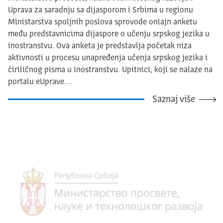
Uprava za saradnju sa dijasporom i Srbima u regionu
Ministarstva spoljnih poslova sprovode onlajn anketu
među predstavnicima dijaspore o učenju srpskog jezika u
inostranstvu. Ova anketa je predstavlja početak niza
aktivnosti u procesu unapređenja učenja srpskog jezika i
ćiriličnog pisma u inostranstvu. Upitnici, koji se nalaze na
portalu eUprave…
Saznaj više