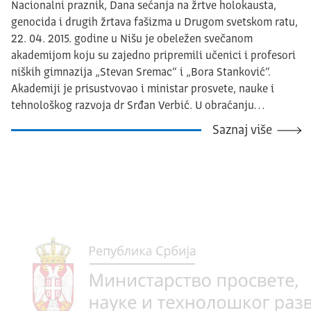
Nacionalni praznik, Dana sećanja na žrtve holokausta,
genocida i drugih žrtava fašizma u Drugom svetskom ratu,
22. 04. 2015. godine u Nišu je obeležen svečanom
akademijom koju su zajedno pripremili učenici i profesori
niških gimnazija „Stevan Sremac“ i „Bora Stanković“.
Akademiji je prisustvovao i ministar prosvete, nauke i
tehnološkog razvoja dr Srđan Verbić. U obraćanju…
Saznaj više