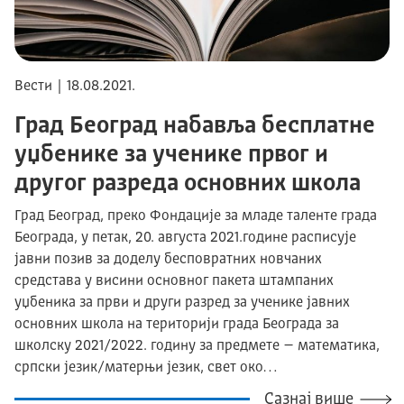
Вести | 18.08.2021.
Град Београд набавља бесплатне
уџбенике за ученике првог и
другог разреда основних школа
Град Београд, преко Фондације за младе таленте града
Београда, у петак, 20. августа 2021.године расписује
јавни позив за доделу бесповратних новчаних
средстава у висини основног пакета штампаних
уџбеника за први и други разред за ученике јавних
основних школа на територији града Београда за
школску 2021/2022. годину за предмете – математика,
српски језик/матерњи језик, свет око…
Сазнај више