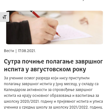
Промени величину слова
Вести | 17.08.2021.
Сутра почиње полагање завршног
испита у августовском року
За ученике осмог разреда који нису приступили
полагању завршног испита у јуну месецу, у складу са
Календаром активности за спровођење завршног
испита на крају основног образовања и васпитања за
школску 2020/2021. годину и пријемног испита и уписа
ученика у средњу школу за школску 2021/2022. годину,