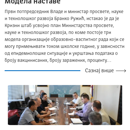
модела наставе
Први потпредседник Владе и министар просвете, науке
и технолошког развоја Бранко Ружић, истакао је да је
Кризни штаб усвојио план Министарства просвете,
науке и технолошког развоја, по коме постоје три
модела организације образовно-васпитног рада који се
могу примењивати током школске године, у зависности
од епидемиолошке ситуације и укрштања података о
броју вакцинисаних, броју заражених, проценту…
Сазнај више