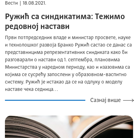
Вести | 18.08.2021.
Ружић са синдикатима: Тежимо
редовној настави
Први потпредседник владе и министар просвете, науке
и технолошког развоја Бранко Ружић састао се данас са
представницима репрезентативних синдиката како би
разговарали о настави од 1. септембра, плановима
Министарства у наредном периоду, као и изазовима са
којима се сусрећу запослени у образовном-васпитно
систему. Ружић је истакао да се на одлуку о моделу
наставе чека седница…
Сазнај више