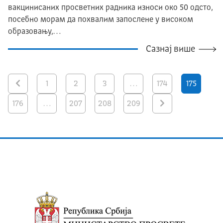
вакцинисаних просветних радника износи око 50 одсто,
посебно морам да похвалим запослене у високом
образовању,…
Сазнај више
1
2
3
…
174
175
176
…
207
208
209