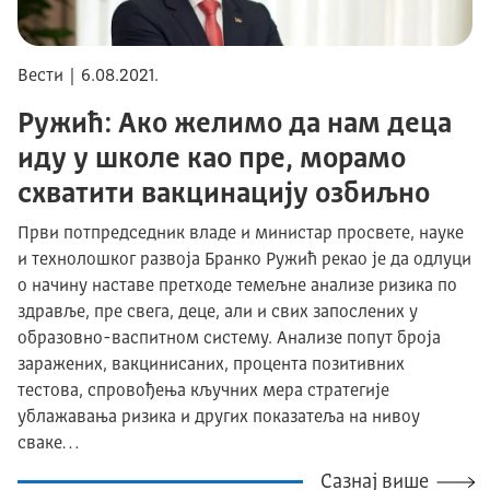
Вести | 6.08.2021.
Ружић: Ако желимо да нам деца
иду у школе као пре, морамо
схватити вакцинацију озбиљно
Први потпредседник владе и министар просвете, науке
и технолошког развоја Бранко Ружић рекао је да одлуци
о начину наставе претходе темељне анализе ризика по
здравље, пре свега, деце, али и свих запослених у
образовно-васпитном систему. Анализе попут броја
заражених, вакцинисаних, процента позитивних
тестова, спровођења кључних мера стратегије
ублажавања ризика и других показатеља на нивоу
сваке…
Сазнај више