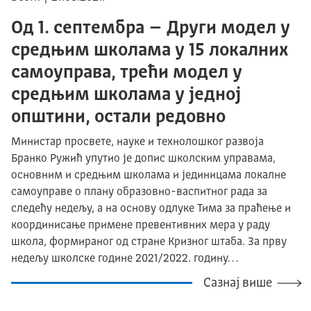
Од 1. септембра – Други модел у
средњим школама у 15 локалних
самоуправа, трећи модел у
средњим школама у једној
општини, остали редовно
Министар просвете, науке и технолошког развоја
Бранко Ружић упутио је допис школским управама,
основним и средњим школама и јединицама локалне
самоуправе о плану образовно-васпитног рада за
следећу недељу, а на основу одлуке Тима за праћење и
координисање примене превентивних мера у раду
школа, формираног од стране Кризног штаба. За прву
недељу школске године 2021/2022. годину…
Сазнај више