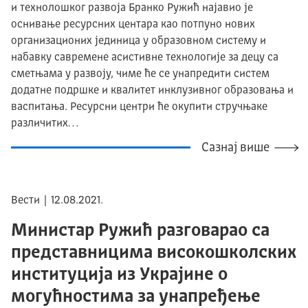
и технолошког развоја Бранко Ружић најавио је
оснивање ресурсних центара као потпуно нових
организационих јединица у образовном систему и
набавку савремене асистивне технологије за децу са
сметњама у развоју, чиме ће се унапредити систем
додатне подршке и квалитет инклузивног образовања и
васпитања. Ресурсни центри ће окупити стручњаке
различитих…
Сазнај више
Вести | 12.08.2021.
Министар Ружић разговарао са
представницима високошколских
институција из Украјине о
могућностима за унапређење