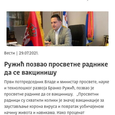
Вести | 29.07.2021.
Ружић позвао просветне раднике
да се вакцинишу
Први потпредседник Владе и министар просвете, науке
и технолошког развоја Бранко Ружић, позвао је
просветне раднике да се вакцинишу. „Просветни
радници су схватили колики је значај вакцинације за
заустављање корона вируса и повратак уобичајеном
начину живота и навикама. Иако проценат