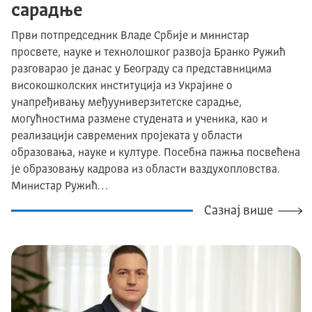
сарадње
Први потпредседник Владе Србије и министар
просвете, науке и технолошког развоја Бранко Ружић
разговарао је данас у Београду са представницима
високошколских институција из Украјине о
унапређивању међууниверзитетске сарадње,
могућностима размене студената и ученика, као и
реализацији савремених пројеката у области
образовања, науке и културе. Посебна пажња посвећена
је образовању кадрова из области ваздухопловства.
Министар Ружић…
Сазнај више