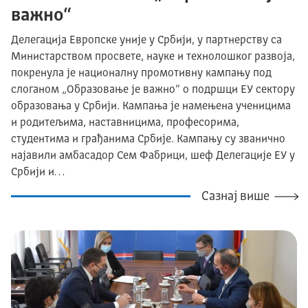
важно“
Делегација Европске уније у Србији, у партнерству са
Министарством просвете, науке и технолошког развоја,
покренула је националну промотивну кампању под
слоганом „Образовање је важно“ о подршци ЕУ сектору
образовања у Србији. Кампања је намењена ученицима
и родитељима, наставницима, професорима,
студентима и грађанима Србије. Кампању су званично
најавили амбасадор Сем Фабрици, шеф Делегације ЕУ у
Србији и…
Сазнај више