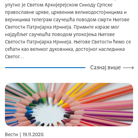
упутио је Светом Aрхијерејском Cиноду Српске
православне цркве, црквеним великодостојницима и
верницима телеграм саучешћа поводом смрти Његове
Светости Патријарха Иринеја. Примите изразе мог
најдубљег саучешћа поводом упокојења Његове
Светости Патријарха Иринеја. Његове Светости ћемо се
сећати као великог духовника, достојног наследника
Светог…
Сазнај више
Вести | 19.11.2020.