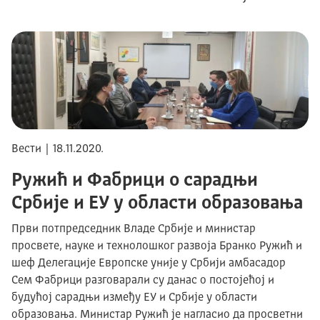
Вести | 18.11.2020.
Ружић и Фабрици о сарадњи
Србије и ЕУ у области образовања
Први потпредседник Владе Србије и министар
просвете, науке и технолошког развоја Бранко Ружић и
шеф Делегације Европске уније у Србији амбасадор
Сем Фабрици разговарали су данас о постојећој и
будућој сарадњи између ЕУ и Србије у области
образовања. Министар Ружић је нагласио да просветни