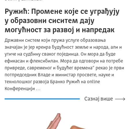
Ружић: Промене које се уграђују
у образовни сиситем дају
могућност за развој и напредак
Државни систем који пружа услуге образовања
значајан је јер креира будућност земље и народа, али и
утиче на судбину сваког појединца. Он мора да буде
ефикасан и флексибилан. Мора да одговори на потребе
привреде, савременог и будућег времена“ рекао је први
потпредседник Владе и министар просвете, науке и
технолошког развоја Бранко Ружић на online
Конференцији …
Сазнај више