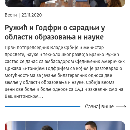
Вести | 23.11.2020.
Ружић и Годфри о сарадњи у
области образовања и науке
Први потпредседник Владе Србије и министар
просвете, науке и технолошког развоја Бранко Ружић
састао се данас са амбасадором Сједињених Америчких
Држава Ентонијем Годфријем са којим је разговарао о
могућностима за јачање билатералних односа две
земље у области образовања и науке. Србија веома
цени све боље и боље односе са САД и захвални смо на
Вашингтонском…
Сазнај више