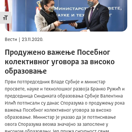
Промени величину слова
Вести | 23.11.2020.
Продужено важење Посебног
колективног уговора за високо
образовање
Први потпредседник Владе Србије и министар
просвете, науке и технолошког развоја Бранко Ружић и
председница Синдиката образовања Србије Валентина
Илић потписали су данас Споразума о продужењу рока
важења Посебног колективног уговора за високо
образовање. Министар је указао да је потписивање
овога Споразума веома значајно за запослене у
високом образовању, јер пружа сигурност свим