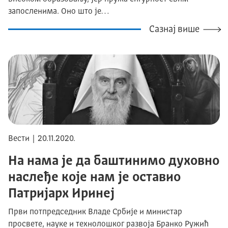
запосленима. Оно што је…
Сазнај више
Вести | 20.11.2020.
На нама је да баштинимо духовно
наслеђе које нам је оставио
Патријарх Иринеј
Први потпредседник Владе Србије и министар
просвете, науке и технолошког развоја Бранко Ружић