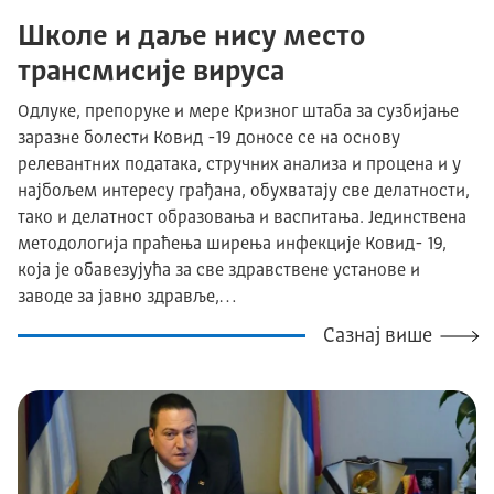
Школе и даље нису место
трансмисије вируса
Одлуке, препоруке и мере Кризног штаба за сузбијање
заразне болести Ковид -19 доносе се на основу
релевантних података, стручних анализа и процена и у
најбољем интересу грађана, обухватају све делатности,
тако и делатност образовања и васпитања. Јединствена
методологија праћења ширења инфекције Ковид- 19,
која је обавезујућа за све здравствене установе и
заводе за јавно здравље,…
Сазнај више