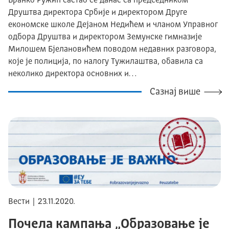
Бранко Ружић састао се данас са председником
Друштва директора Србије и директором Друге
економске школе Дејаном Недићем и чланом Управног
одбора Друштва и директором Земунске гимназије
Милошем Бјелановићем поводом недавних разговора,
које је полиција, по налогу Тужилаштва, обавила са
неколико директора основних и…
Сазнај више
Вести | 23.11.2020.
Почела кампања „Образовање је