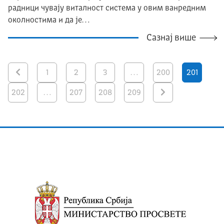
радници чувају виталност система у овим ванредним
околностима и да је…
Сазнај више
1
2
3
…
200
201
202
…
207
208
209