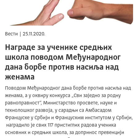
Вести | 25.11.2020.
Награде за ученике средњих
школа поводом Међународног
дана борбе против насиља над
женама
Поводом Међународног дана борбе против насиља над
женама, а у оквиру конкурса „Сви заједно за родну
равноправност“, Министарство просвете, науке и
технолошког развоја, у сарадњи са Амбасадом
Француске у Србији и Француским институтом у Србији,
наградило је свих 117 пристиглих радова ученика
основних и средњих школа, за допринос превенцији