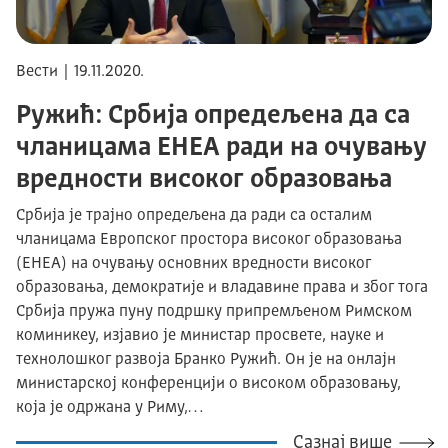
Вести | 19.11.2020.
Ружић: Србија опредељена да са
чланицама ЕНЕА ради на очувању
вредности високог образовања
Србија је трајно опредељена да ради са осталим
чланицама Европског простора високог образовања
(EHEA) на очувању основних вредности високог
образовања, демократије и владавине права и због тога
Србија пружа пуну подршку припремљеном Римском
коминикеу, изјавио је министар просвете, науке и
технолошког развоја Бранко Ружић. Он је на онлајн
министарској конференцији о високом образовању,
која је одржана у Риму,…
Сазнај више