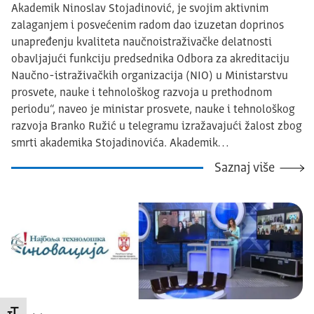
Akademik Ninoslav Stojadinović, je svojim aktivnim
zalaganjem i posvećenim radom dao izuzetan doprinos
unapređenju kvaliteta naučnoistraživačke delatnosti
obavljajući funkciju predsednika Odbora za akreditaciju
Naučno-istraživačkih organizacija (NIO) u Ministarstvu
prosvete, nauke i tehnološkog razvoja u prethodnom
periodu“, naveo je ministar prosvete, nauke i tehnološkog
razvoja Branko Ružić u telegramu izražavajući žalost zbog
smrti akademika Stojadinovića. Akademik…
Saznaj više