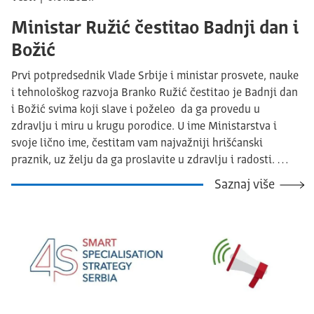
Ministar Ružić čestitao Badnji dan i
Božić
Prvi potpredsednik Vlade Srbije i ministar prosvete, nauke
i tehnološkog razvoja Branko Ružić čestitao je Badnji dan
i Božić svima koji slave i poželeo da ga provedu u
zdravlju i miru u krugu porodice. U ime Ministarstva i
svoje lično ime, čestitam vam najvažniji hrišćanski
praznik, uz želju da ga proslavite u zdravlju i radosti. …
Saznaj više