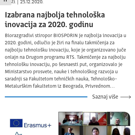
Promeni veličinu slova
Vesti | 25.12.2020.
Izabrana najbolja tehnološka
inovacija za 2020. godinu
Biorazgradivi stiropor BIOSPORIN je najbolja inovacija u
2020. godini, odlučio je žiri na finalu takmičenja za
najbolju tehnološku inovaciju, koje je organizovano juče
onlajn na Drugom programu RTS. Takmičenje za najbolju
tehnološku inovaciju, po šesnaesti put, organizovalo je
Ministarstvo prosvete, nauke i tehnološkog razvoja u
saradnji sa Fakultetom tehničkih nauka, Tehnološko-
Metalurškim fakultetom iz Beograda, Privrednom…
Saznaj više