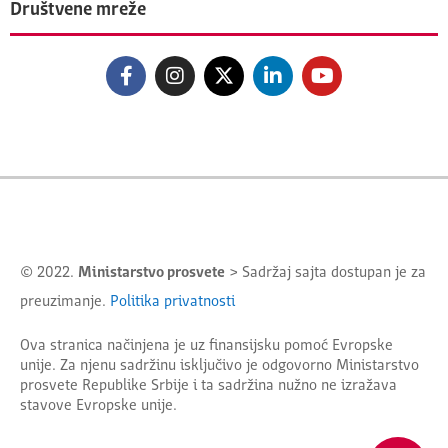
Društvene mreže
© 2022.
Ministarstvo prosvete
> Sadržaj sajta dostupan je za
preuzimanje.
Politika privatnosti
Ova stranica načinjena je uz finansijsku pomoć Evropske
unije. Za njenu sadržinu isključivo je odgovorno
Ministarstvo
prosvete Republike Srbije
i ta sadržina nužno ne izražava
stavove Evropske unije.