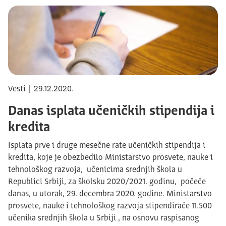
Vesti | 29.12.2020.
Danas isplata učeničkih stipendija i
kredita
Isplata prve i druge mesečne rate učeničkih stipendija i
kredita, koje je obezbedilo Ministarstvo prosvete, nauke i
tehnološkog razvoja, učenicima srednjih škola u
Republici Srbiji, za školsku 2020/2021. godinu, počeće
danas, u utorak, 29. decembra 2020. godine. Ministarstvo
prosvete, nauke i tehnološkog razvoja stipendiraće 11.500
učenika srednjih škola u Srbiji , na osnovu raspisanog