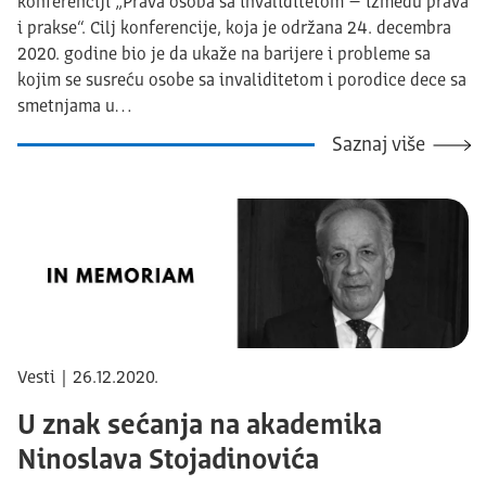
konferenciji „Prava osoba sa invaliditetom – između prava
i prakse“. Cilj konferencije, koja je održana 24. decembra
2020. godine bio je da ukaže na barijere i probleme sa
kojim se susreću osobe sa invaliditetom i porodice dece sa
smetnjama u…
Saznaj više
Vesti | 26.12.2020.
U znak sećanja na akademika
Ninoslava Stojadinovića