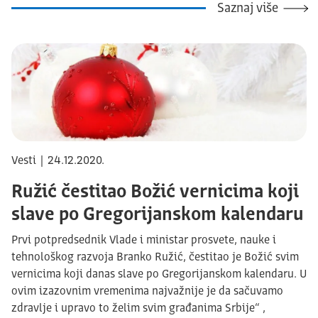
Saznaj više
Vesti | 24.12.2020.
Ružić čestitao Božić vernicima koji
slave po Gregorijanskom kalendaru
Prvi potpredsednik Vlade i ministar prosvete, nauke i
tehnološkog razvoja Branko Ružić, čestitao je Božić svim
vernicima koji danas slave po Gregorijanskom kalendaru. U
ovim izazovnim vremenima najvažnije je da sačuvamo
zdravlje i upravo to želim svim građanima Srbije“ ,