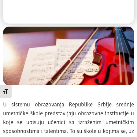
Promeni veličinu slova
U sistemu obrazovanja Republike Srbije srednje
umetničke škole predstavljaju obrazovne institucije u
koje se upisuju učenici sa izraženim umetničkim
sposobnostima i talentima. To su škole u kojima se, uz