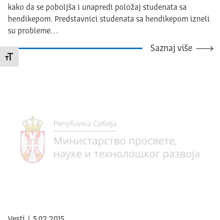
kako da se poboljša i unapredi položaj studenata sa
hendikepom. Predstavnici studenata sa hendikepom izneli
su probleme…
Saznaj više
Promeni veličinu slova
Vesti | 5.02.2015.