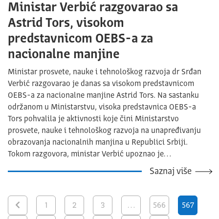
Ministar Verbić razgovarao sa
Astrid Tors, visokom
predstavnicom OEBS-a za
nacionalne manjine
Ministar prosvete, nauke i tehnološkog razvoja dr Srđan
Verbić razgovarao je danas sa visokom predstavnicom
OEBS-a za nacionalne manjine Astrid Tors. Na sastanku
održanom u Ministarstvu, visoka predstavnica OEBS-a
Tors pohvalila je aktivnosti koje čini Ministarstvo
prosvete, nauke i tehnološkog razvoja na unapređivanju
obrazovanja nacionalnih manjina u Republici Srbiji.
Tokom razgovora, ministar Verbić upoznao je…
Saznaj više
1
2
3
…
566
567