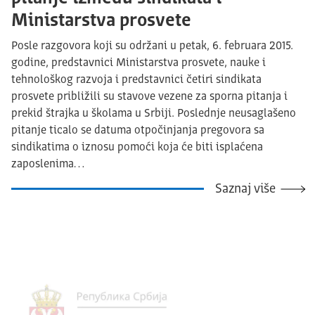
Ministarstva prosvete
Posle razgovora koji su održani u petak, 6. februara 2015.
godine, predstavnici Ministarstva prosvete, nauke i
tehnološkog razvoja i predstavnici četiri sindikata
prosvete približili su stavove vezene za sporna pitanja i
prekid štrajka u školama u Srbiji. Poslednje neusaglašeno
pitanje ticalo se datuma otpočinjanja pregovora sa
sindikatima o iznosu pomoći koja će biti isplaćena
zaposlenima…
Saznaj više