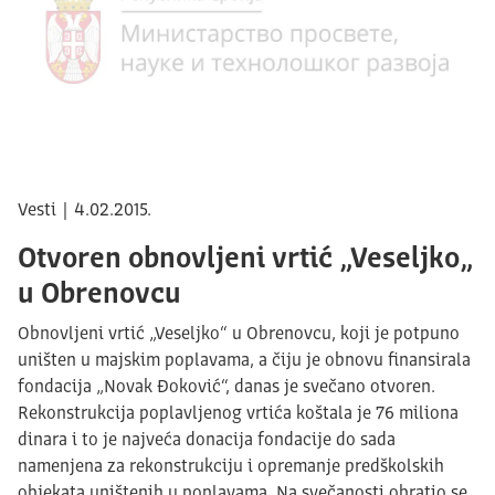
Vesti | 4.02.2015.
Otvoren obnovljeni vrtić „Veseljko„
u Obrenovcu
Obnovljeni vrtić „Veseljko“ u Obrenovcu, koji je potpuno
uništen u majskim poplavama, a čiju je obnovu finansirala
fondacija „Novak Đoković“, danas je svečano otvoren.
Rekonstrukcija poplavljenog vrtića koštala je 76 miliona
dinara i to je najveća donacija fondacije do sada
namenjena za rekonstrukciju i opremanje predškolskih
objekata uništenih u poplavama. Na svečanosti obratio se