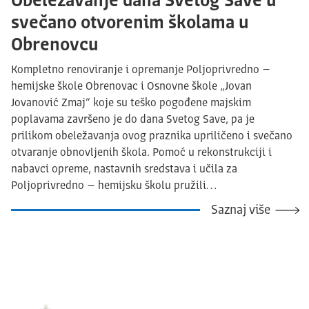
Obeležavanje dana Svetog Save u
svečano otvorenim školama u
Obrenovcu
Kompletno renoviranje i opremanje Poljoprivredno –
hemijske škole Obrenovac i Osnovne škole „Jovan
Jovanović Zmaj“ koje su teško pogođene majskim
poplavama završeno je do dana Svetog Save, pa je
prilikom obeležavanja ovog praznika upriličeno i svečano
otvaranje obnovljenih škola. Pomoć u rekonstrukciji i
nabavci opreme, nastavnih sredstava i učila za
Poljoprivredno – hemijsku školu pružili…
Saznaj više