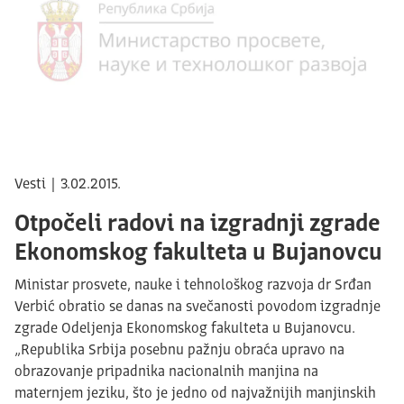
Vesti | 3.02.2015.
Otpočeli radovi na izgradnji zgrade
Ekonomskog fakulteta u Bujanovcu
Ministar prosvete, nauke i tehnološkog razvoja dr Srđan
Verbić obratio se danas na svečanosti povodom izgradnje
zgrade Odeljenja Ekonomskog fakulteta u Bujanovcu.
„Republika Srbija posebnu pažnju obraća upravo na
obrazovanje pripadnika nacionalnih manjina na
maternjem jeziku, što je jedno od najvažnijih manjinskih