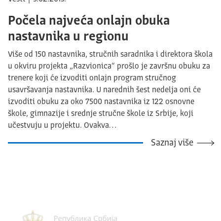
Počela najveća onlajn obuka
nastavnika u regionu
Više od 150 nastavnika, stručnih saradnika i direktora škola
u okviru projekta „Razvionica“ prošlo je završnu obuku za
trenere koji će izvoditi onlajn program stručnog
usavršavanja nastavnika. U narednih šest nedelja oni će
izvoditi obuku za oko 7500 nastavnika iz 122 osnovne
škole, gimnazije i srednje stručne škole iz Srbije, koji
učestvuju u projektu. Ovakva…
Saznaj više