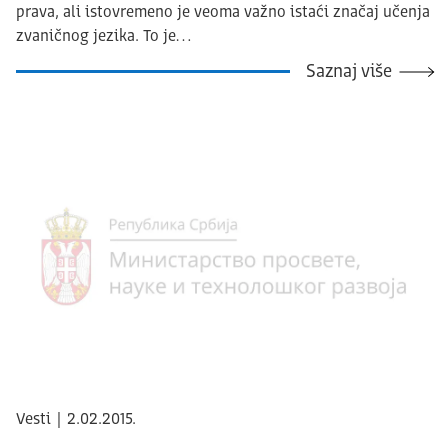
prava, ali istovremeno je veoma važno istaći značaj učenja
zvaničnog jezika. To je…
Saznaj više
Vesti | 2.02.2015.