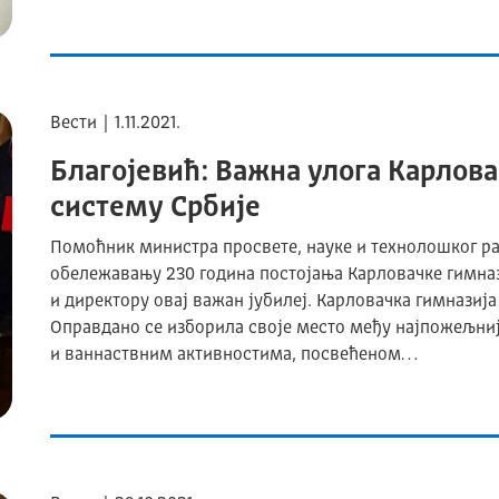
Вести | 1.11.2021.
Благојевић: Важна улога Карлов
систему Србије
Помоћник министра просвете, науке и технолошког ра
обележавању 230 година постојања Карловачке гимна
и директору овај важан јубилеј. Карловачка гимназија
Оправдано се изборила своје место међу најпожељни
и ваннаствним активностима, посвећеном…