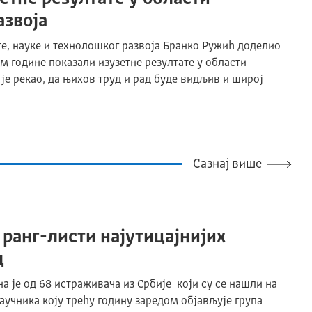
азвоја
е, науке и технолошког развоја Бранко Ружић доделио
м године показали изузетне резултате у области
 је рекао, да њихов труд и рад буде видљив и широј
Сазнај више
 ранг-листи најутицајнијих
д
 је од 68 истраживача из Србије који су се нашли на
научника коју трећу годину заредом објављује група