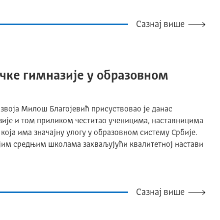
Сазнај више
ачке гимназије у образовном
звоја Милош Благојевић присуствовао је данас
зије и том приликом честитао ученицима, наставницима
 која има значајну улогу у образовном систему Србије.
јим средњим школама захваљујући квалитетној настави
Сазнај више