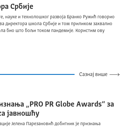
ра Србије
е, науке и технолошког развоја Бранко Ружић говорио
тва директора школа Србије и том приликом захвалио
ола био што бољи током пандемије. Користим ову
Сазнај више
изнања „PRO PR Globe Awards“ за
са јавношћу
ације Јелена Парезановић добитник је признања