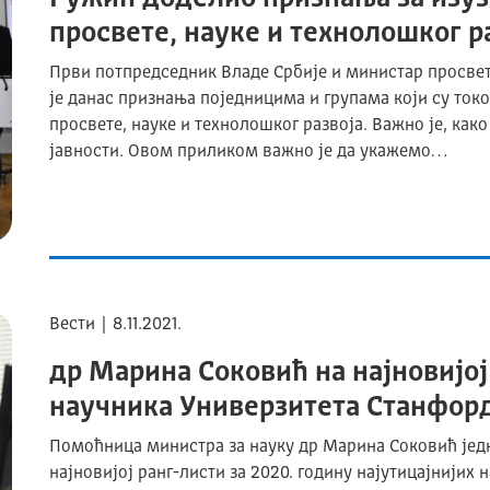
просвете, науке и технолошког р
Први потпредседник Владе Србије и министар просвет
је данас признања поједницима и групама који су токо
просвете, науке и технолошког развоја. Важно је, како
јавности. Овом приликом важно је да укажемо…
Вести | 8.11.2021.
др Марина Соковић на најновијој
научника Универзитета Станфор
Помоћница министра за науку др Марина Соковић једна
најновијој ранг-листи за 2020. годину најутицајнијих 