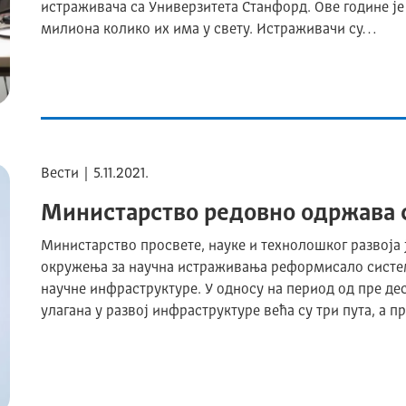
истраживача са Универзитета Станфорд. Ове године је
милиона колико их има у свету. Истраживачи су…
Вести | 5.11.2021.
Министарство редовно одржава с
Министарство просвете, науке и технолошког развоја 
окружења за научна истраживања реформисало систем
научне инфраструктуре. У односу на период од пре десе
улагана у развој инфраструктуре већа су три пута, а