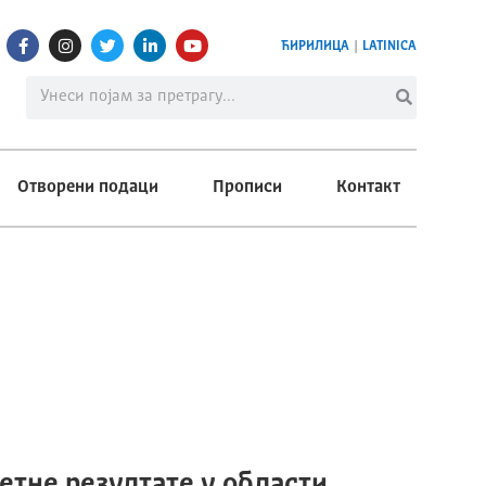
ЋИРИЛИЦА
|
LATINICA
Отворени подаци
Прописи
Контакт
етне резултате у области