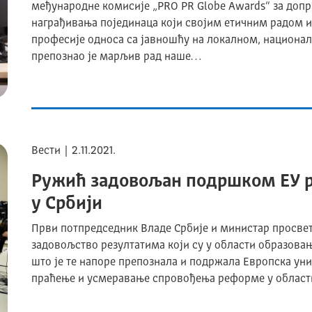
међународне комисије „PRO PR Globe Awards“ за допр
награђивања појединаца који својим етичним радом 
професије односа са јавношћу на локалном, национал
препознао је марљив рад наше…
Вести | 2.11.2021.
Ружић задовољан подршком ЕУ 
у Србији
Први потпредседник Владе Србије и министар просвете
задовољство резултатима који су у области образовања
што је те напоре препознала и подржала Европска ун
праћење и усмеравање спровођења реформе у област