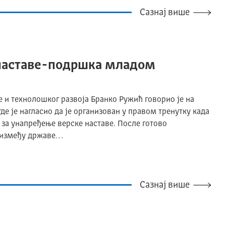
Сазнај више
 наставе-подршка младом
 и технолошког развоја Бранко Ружић говорио је на
де је нагласио да је организован у правом тренутку када
за унапређење верске наставе. После готово
а између државе…
Сазнај више