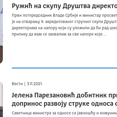
Ружић на скупу Друштва директо
Први потпредседник Владе Србије и министар просвет
је на отварању 9. акредитованог стручног скупа Друш
директорима на напору који су уложили да би рад шк
прилику да вам се захвалим за све напоре које…
Вести | 3.11.2021.
Јелена Парезановић добитник пр
допринос развоју струке односа 
Саветница министра за односе са јавношћу и комуник