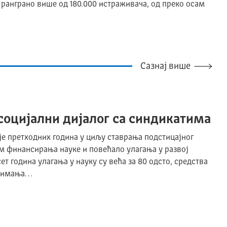
 ранграно више од 180.000 истраживача, од преко осам
Сазнај више
оцијални дијалог са синдикатима
је претходних година у циљу ставрања подстицајног
 финансирања науке и повећало улагања у развој
т година улагања у науку су већа за 80 одсто, средства
 примања…