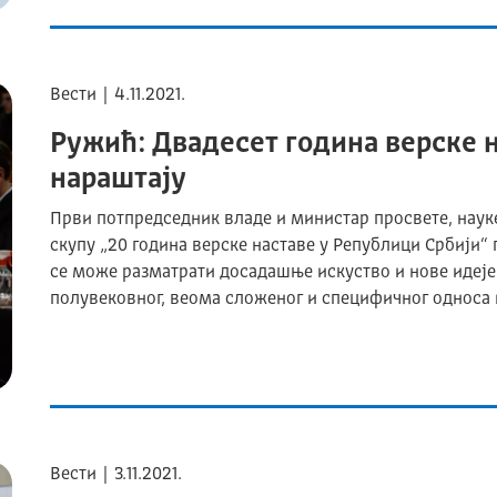
Вести | 4.11.2021.
Ружић: Двадесет година верске
нараштају
Први потпредседник владе и министар просвете, науке
скупу „20 година верске наставе у Републици Србији“ г
се може разматрати досадашње искуство и нове идеје 
полувековног, веома сложеног и специфичног однос
Вести | 3.11.2021.