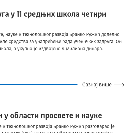
уга у 11 средњих школа четири
е, науке и технолошког развоја Бранко Ружић доделио
иле средства за унапређење рада ученичких задруга. Он
школа, а укупно је издвојено 4 милиона динара.
Сазнај више
 у области просвете и науке
 и технолошког развоја Бранко Ружић разговарао је