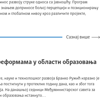
инос развоју струке односа са јавношћу. Програм
и знањем доприносе бољој перцепцији и позиционирању
ном и глобалном нивоу кроз различите пројекте,
Сазнај више
реформама у области образовања
, науке и технолошког развоја Бранко Ружић изразио је
 постигнути у протеклих годину дана, као и због тога
ија. На данашњој седници Међуминистарског савета за
и образовања истакнуто…