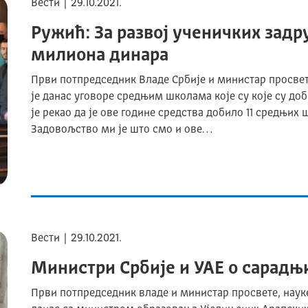
Вести | 29.10.2021.
Ружић: За развој ученичких задр
милиона динара
Први потпредседник Владе Србије и министар просвет
је данас уговоре средњим школама које су које су доб
је рекао да је ове године средства добило 11 средњих 
Задовољство ми је што смо и ове…
Вести | 29.10.2021.
Министри Србије и УАЕ о сарадњи
Први потпредседник владе и министар просвете, науке