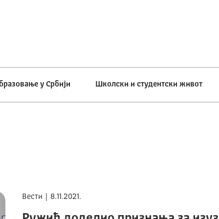
бразовање у Србији
Школски и студентски живот
Вести | 8.11.2021.
Ружић доделио признања за изуз