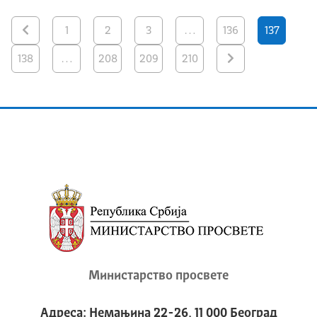
1
2
3
…
136
137
138
…
208
209
210
Министарство просвете
Адреса: Немањина 22-26, 11 000 Београд