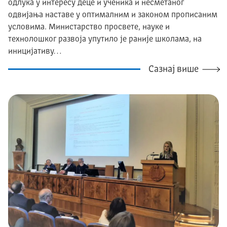
одлука у интересу деце и ученика и несметаног
одвијања наставе у оптималним и законом прописаним
условима. Министарство просвете, науке и
технолошког развоја упутило је раније школама, на
иницијативу…
Сазнај више