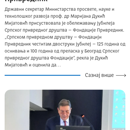
Државни секретар Министарства просвете, науке и
технолошког развоја проф. др Маријана Дукић
Мијатовић присуствовала је обележавању јубилеја
Српског привредног друштва – Фондације Привредник.
„Српском привредном друштву – Фондацији
Привредник честитам двоструки јубилеј – 125 година од
оснивања и 100 година од преласка у Београд Српског
привредног друштва Фондације“, рекла је Дукић
Мијатовић и оценила да…
Сазнај више