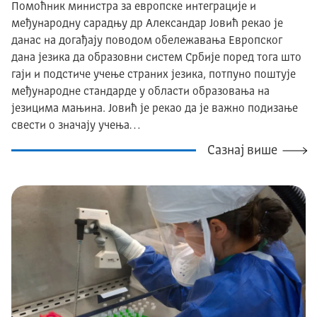
Помоћник министра за европске интеграције и
међународну сарадњу др Александар Јовић рекао је
данас на догађају поводом обележавања Европског
дана језика да образовни систем Србије поред тога што
гаји и подстиче учење страних језика, потпуно поштује
међународне стандарде у области образовања на
језицима мањина. Јовић је рекао да је важно подизање
свести о значају учења…
Сазнај више