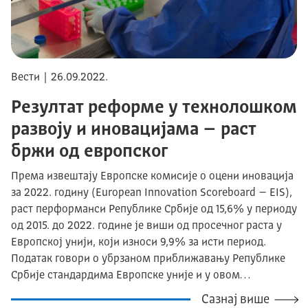
Вести | 26.09.2022.
Резултат реформе у технолошком
развоју и иновацијама – раст
бржи од европског
Према извештају Европске комисије о оцени иновација
за 2022. годину (European Innovation Scoreboard – EIS),
раст перформанси Републикe Србије од 15,6% у периоду
од 2015. до 2022. године је виши од просечног раста у
Европској унији, који износи 9,9% за исти период.
Податак говори о убрзаном приближавању Републике
Србије стандардима Европске уније и у овом…
Сазнај више