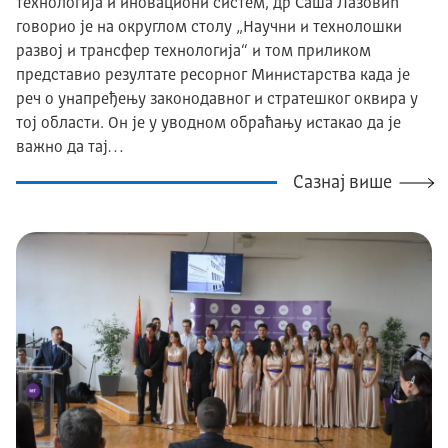
технологија и иновациони систем, др Саша Лазовић
говорио је на округлом столу „Научни и технолошки
развој и трансфер технологија“ и том приликом
представио резултате ресорног Министарства када је
реч о унапређењу законодавног и стратешког оквира у
тој области. Он је у уводном обраћању истакао да је
важно да тај…
Сазнај више