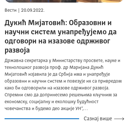
Вести | 20.09.2022.
Дукић Мијатовић: Образовни и
научни систем унапређујемо да
одговори на изазове одрживог
развоја
Државна секретарка у Министарству просвете, науке и
технолошког развоја проф. др Маријана Дукић
Мијатовић изјавила је да Србија има и унапређује
образовни и научни систем и повезује их са привредом
како би одговорили на изазове одрживог развоја.
Спремни смо да допринесемо решењима кључним за
економску, социјалну и еколошку будућност
човечанства и будемо део акције УН“,…
Сазнај више