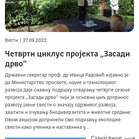
Вести | 27.09.2022.
Четврти циклус пројекта „Засади
дрво“
Државни секретар проф. др Ивица Радовић изјавио је
да Министарство просвете, науке и технолошког
развоја даје снажну подршку отварању четврте сезоне
пројекта „Засади дрво“ чији је основни циљ допринос
развоју јавне свести о значају одрживог развоја,
заштити и очувању биодиверзитета и животне средине.
Овом акцијом допринели смо подизању еколошке
свести како ученика и наставника у…
Сазнај више