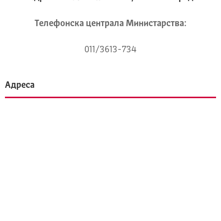
Телeфонска централа Mинистарства:
011/3613-734
Адреса