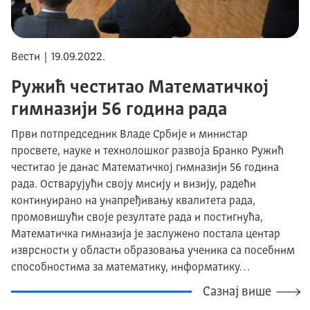
Вести | 19.09.2022.
Ружић честитао Математичкој
гимназији 56 година рада
Први потпредседник Владе Србије и министар
просвете, науке и технолошког развоја Бранко Ружић
честитао је данас Математичкој гимназији 56 година
рада. Остварујући своју мисију и визију, радећи
континуирано на унапређивању квалитета рада,
промовишући своје резултате рада и постигнућа,
Математичка гимназија је заслужено постала центар
изврсности у области образовања ученика са посебним
способностима за математику, информатику…
Сазнај више