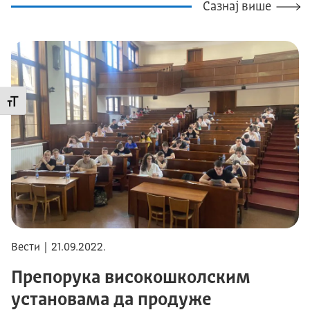
Сазнај више
Промени величину слова
Вести | 21.09.2022.
Препорука високошколским
установама да продуже