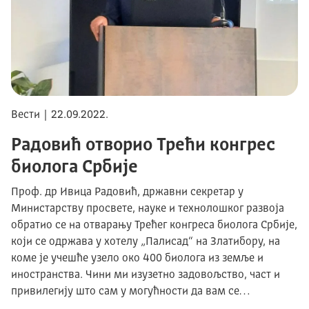
Вести | 22.09.2022.
Радовић отворио Трећи конгрес
биолога Србије
Проф. др Ивица Радовић, државни секретар у
Министарству просвете, науке и технолошког развоја
обратио се на отварању Трећег конгреса биолога Србије,
који се одржава у хотелу „Палисад“ на Златибору, на
коме је учешће узело око 400 биолога из земље и
иностранства. Чини ми изузетно задовољство, част и
привилегију што сам у могућности да вам се…