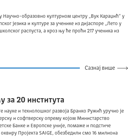
 у Научно-образовно културном центру „Вук Kараџић“ у
ског језика и културе за ученике из дијаспоре „Лето у
школског распуста, а кроз њу ће проћи 217 ученика из
Сазнај више
у за 20 института
е науке и технолошког развоја Бранко Ружић уручио је
верску и софтверску опрему којом Министарство
етске Банке и Европске уније, помаже и подстиче
 оквиру Пројекта SAIGE, обезбедили смо 16 милиона