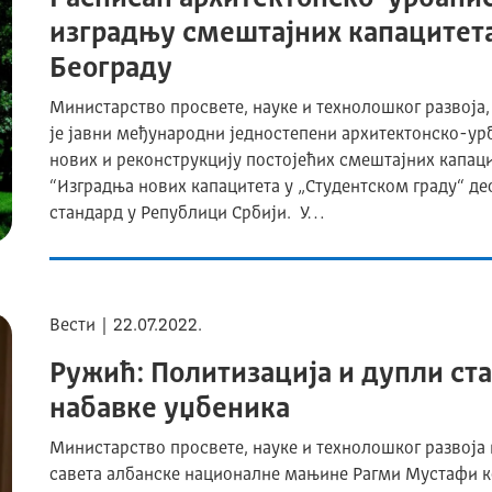
изградњу смештајних капацитета
Београду
Министарство просвете, науке и технолошког развоја,
је јавни међународни једностепени архитектонско-ур
нових и реконструкцију постојећих смештајних капаци
“Изградња нових капацитета у „Студентском граду“ де
стандард у Републици Србији. У…
Вести | 22.07.2022.
Ружић: Политизација и дупли ст
набавке уџбеника
Министарство просвете, науке и технолошког развоја
савета албанске националне мањине Рагми Мустафи ко