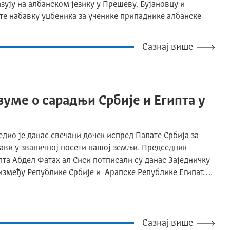
ују на албанском језику у Прешеву, Бујановцу и
е набавку уџбеника за ученике припаднике албанске
Сазнај више
уме o сарадњи Србије и Египта у
ио је данас свечани дочек испред Палате Србија за
рави у званичној посети нашој земљи. Председник
та Абдел Фатах ал Сиси потписали су данас Заједничку
између Рeпублике Србије и Арапске Републике Египат….
Сазнај више