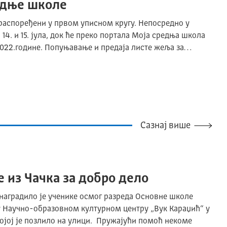
едње школе
 распоређени у првом уписном кругу. Непосредно у
14. и 15. јула, док ће преко портала Моја средња школа
 2022.године. Попуњавање и предаја листе жеља за…
Сазнај више
 из Чачка за добро дело
 наградило је ученике осмог разреда Основне школе
 Научно-образовном културном центру „Вук Караџић“ у
којој је позлило на улици. Пружајући помоћ некоме