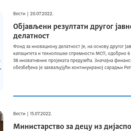
Вести | 20.07.2022.
Објављени резултати другог јавн
делатност
Фонд за иновациону делатност је, на основу другог ј
капацитета и технолошке спремности МСП, одобрио 6
38 иновативних пројеката предузећа. Значајна финанси
обезбеђена је захваљујући континуираној сарадњи Реп
Вести | 15.07.2022.
Министарство за децу из дијасп