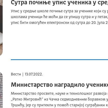
Сутра почиње упис ученика у ср
Упис у средње школе почиње сутра за ученике који су
школама ученици ће моћи да се упишу сутра и у петак, 
упис бити омогућен електронски од сутра до 20. јула
Вести | 13.07.2022.
Министарство наградило ученике
Министарство просвете, науке и технолошког развоја
„Ратко Митровић“ из Чачка седмодневним боравком у
Тршићу, јер су притекли у помоћ старијој суграђанки 