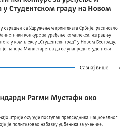
 у Студентском граду на Новом
 у сарадњи са Удружењем архитеката Србије, расписало
банистички конкурс за уређење комплекса, изградњу
тета у комплексу „Студентски град“ у Новом Београду.
о је напора Министарства да се унапреди студентски
Сазнај више
андарди Рагми Мустафи око
 најоштрије осуђује поступак председника Националног
ји је политизовао набавку уџбеника за ученике,