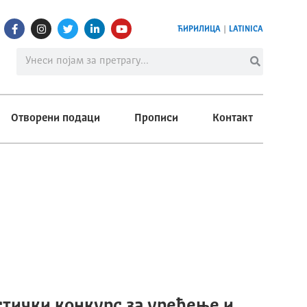
ЋИРИЛИЦА
|
LATINICA
Отворени подаци
Прописи
Контакт
тички конкурс за уређење и