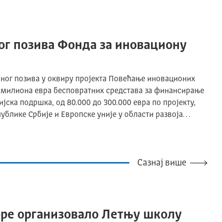
ог позива Фонда за иновациону
авног позива у оквиру пројекта Повећање иновационих
 милиона евра бесповратних средстава за финансирање
јска подршка, од 80.000 до 300.000 евра по пројекту,
ублике Србије и Европске уније у области развоја…
Сазнај више
оре организовало Летњу школу