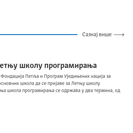
Сазнај више
Летњу школу програмирања
, Фондација Петља и Програм Уједињених нација за
 основних школа да се пријаве за Летњу школу
тња школа програмирања се одржава у два термина, од