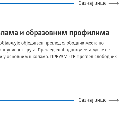
Сазнај више
олама и образовним профилима
 објављује обједињен преглед слободних места по
г уписног круга. Преглед слободних места може се
о и у основним школама. ПРЕУЗМИТЕ Преглед слободних
Сазнај више