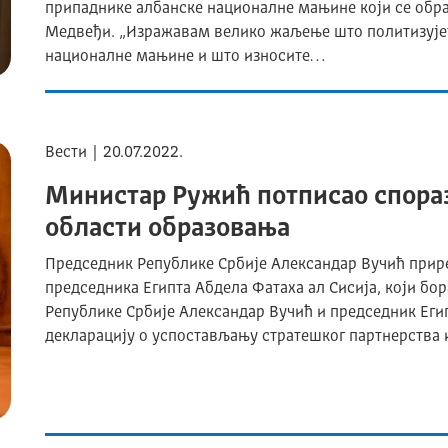
припаднике албанске националне мањине који се образ
Медвеђи. „Изражавам велико жаљење што политизујет
националне мањине и што износите…
Вести | 20.07.2022.
Министар Ружић потписао спораз
области образовања
Председник Републике Србије Александар Вучић приред
председника Египта Абдела Фатаха ал Сисија, који бо
Републике Србије Александар Вучић и председник Егип
декларацију о успостављању стратешког партнерства 