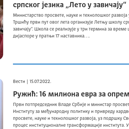
српског језика „Лето у завичају“
Министарство просвете, науке и технолошког развоја
Тршићу први пут овог лета организује Летњу школу срп
завичају“. Школа се реализује у три термина за време 
дијаспоре у пратњи 17 наставника….
Вести | 15.07.2022.
Ружић: 16 милиона евра за опрем
Први потпредседник Владе Србије и министар просвет
Институту за међународну политику и привреду хард
просвете, науке и технолошког развоја, уз подршку Св
процес институционалне трансформације института. У