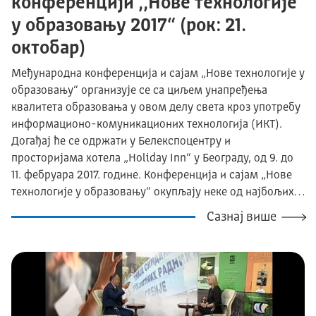
конференцији ,,Нове технологије
у образовању 2017“ (рок: 21.
октобар)
Међународна конференција и сајам „Нове технологије у
образовању“ организује се са циљем унапређења
квалитета образовања у овом делу света кроз употребу
информационо-комуникационих технологија (ИКТ).
Догађај ће се одржати у Белекспоцентру и
просторијама хотела „Holiday Inn“ у Београду, од 9. до
11. фебруара 2017. године. Конференција и сајам „Нове
технологије у образовању“ окупљају неке од најбољих…
Сазнај више