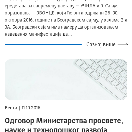
средстава за савремену наставу – УЧИЛА и 9. Сајам
образовања – ЗВОНЦЕ, који ће бити одржани 26-30.
октобра 2016. године на Београдском сајму, у халама 2 и
3А. Београдски сајам има намеру да организовањем
наведених манифестација да…
Сазнај више
Вести | 11.10.2016.
Одговор Министарства просвете,
науке и технолошког развоја