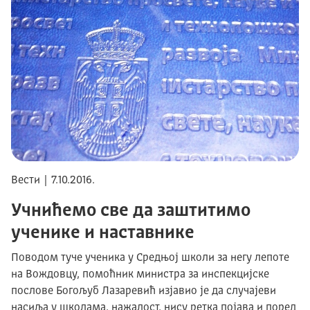
Вести | 7.10.2016.
Учнићемо све да заштитимо
ученике и наставнике
Поводом туче ученика у Средњој школи за негу лепоте
на Вождовцу, помоћник министра за инспекцијске
послове Богољуб Лазаревић изјавио је да случајеви
насиља у школама, нажалост, нису ретка појава и поред