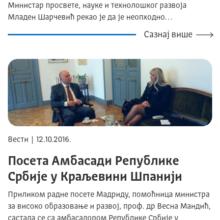
Министар просвете, науке и технолошког развоја
Младен Шарчевић рекао је да је неопходно…
Сазнај више
Вести | 12.10.2016.
Посета Aмбасади Републике
Србије у Краљевини Шпанији
Приликом радне посете Мадриду, помоћница министра
за високо образовање и развој, проф. др Весна Мандић,
састала се са амбасадором Републике Србије у