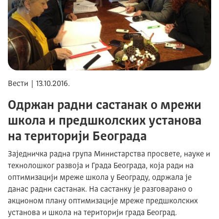
Вести | 13.10.2016.
Одржан радни састанак о мрежи
школа и предшколских установа
на територији Београда
Заjедничка радна група Mинистарства просвете, науке и
технолошког развоја и Града Београда, коjа ради на
оптимизацији мреже школа у Београду, одржала је
данас радни састанак. На састанку je разговарано о
акционом плану оптимизације мреже предшколских
установа и школа на територији града Београд.