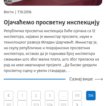
Вести | 7.10.2016.
Ојачаћемо просветну инспекцију
Републичка просветна инспекција биће ојачана са 12
инспектора, најавио је министар просвете, науке и
технолошког развоја Mладен Шарчевић. Министар је,
на скупу републичких и покрајинских просветних
инспектора, истакао да је годинама броj инспектора
смањиван што због малих плата, што због преласка на
рад на неке имагинарне проjекте. „Да бисмо уредили
просветну сцену и увели стандарде,…
Сазнај више
1
2
3
…
515
516
517
…
573
574
575