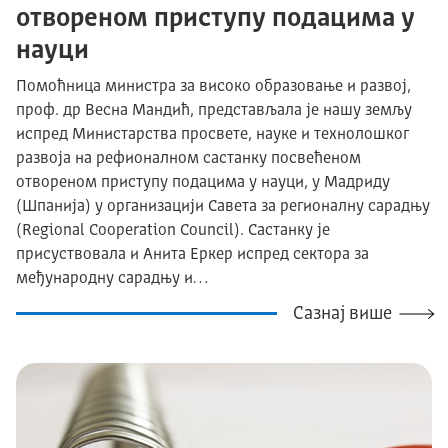
отвореном приступу подацима у
науци
Помоћница министра за високо образовање и развој,
проф. др Весна Мандић, представљала је нашу земљу
испред Министарства просвете, науке и технолошког
развоја на рефионалном састанку посвећеном
отвореном приступу подацима у науци, у Мадриду
(Шпанија) у организацији Савета за регионалну сарадњу
(Regional Cooperation Council). Састанку је
присуствовала и Анита Еркер испред сектора за
међународну сарадњу и…
Сазнај више