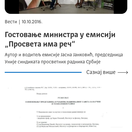
Вести | 10.10.2016.
Гостовање министра у емисији
„Просвета има реч“
Aутор и водитељ емисије Јасна Јанковић, председница
Уније синдиката просветних радника Србије
Сазнај више