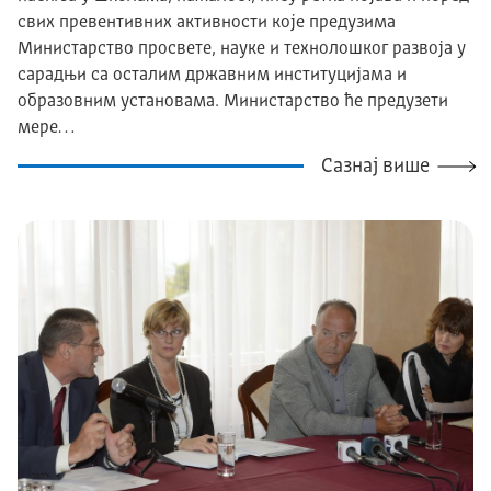
свих превентивних активности које предузима
Министарство просвете, науке и технолошког развоја у
сарадњи са осталим државним институцијама и
образовним установама. Mинистарство ће предузети
мере…
Сазнај више