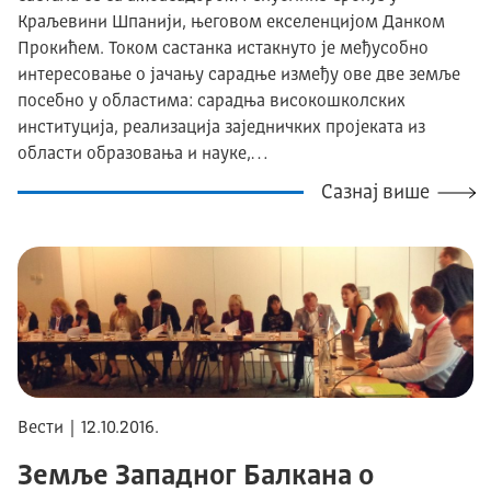
Краљевини Шпанији, његовом екселенцијом Данком
Прокићем. Током састанка истакнуто је међусобно
интересовање о јачању сарадње између ове две земље
посебно у областима: сарадња високошколских
институција, реализација заједничких пројеката из
области образовања и науке,…
Сазнај више
Вести | 12.10.2016.
Земље Западног Балкана о