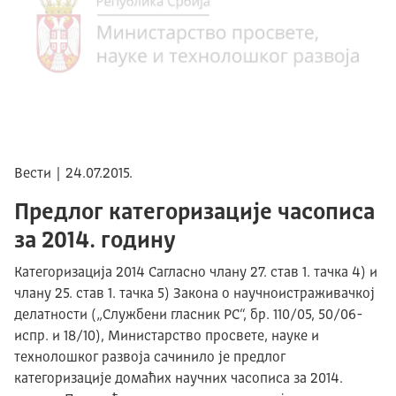
Вести | 24.07.2015.
Предлог категоризације часописа
за 2014. годину
Категоризација 2014 Сагласно члану 27. став 1. тачка 4) и
члану 25. став 1. тачка 5) Закона о научноистраживачкој
делатности („Службени гласник РС“, бр. 110/05, 50/06-
испр. и 18/10), Министарство просвете, науке и
технолошког развоја сачинило је предлог
категоризације домаћих научних часописа за 2014.