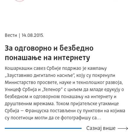
Вести | 14.08.2015.
За одговорно и безбедно
понашање на интернету
Кошаркашки савез Србије подржао је кампању
„Зауставимо дигитално насиље“, коју су покренули
Министарство просвете, науке и технолошког развоја,
Уницеф Србија и „Теленор“ с циљем да младе едукују о
безбедном и одговорном понашању на интернету и
друштвеним мрежама. Током пријатељске утакмице
Србија – Француска постављени су пунктови на којима
су посетиоци могли да се фотографишу са…
Сазнај више