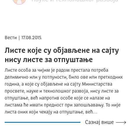
Вести | 17.08.2015.
Листе које су објављене на сајту
нису листе за отпуштање
Листе особа за чијим је радом престала потреба
делимично или у потпуности, било ове или претходних
година, а које су објављене на сајту Министарства
просвете, науке и технолошког развоја, нису листе за
отпуштање, већ напротив особе које се налазе на
листама ће имати предност при запошљавању. То није
листа оних који чекају на отпуштање, већ…
Сазнај више