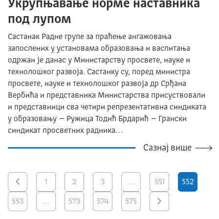
Укрупњавање норме наставника
под лупом
Састанак Радне групе за праћење ангажовања
запослених у установама образовања и васпитања
одржан је данас у Министарству просвете, науке и
технолошког развоја. Састанку су, поред министра
просвете, науке и технолошког развоја др Срђана
Вербића и представника Министарства присуствовали
и представници сва четири репрезентативна синдиката
у образовању – Ружица Тодић Брдарић – Грански
синдикат просветних радника…
Сазнај више
1
2
3
…
551
552
553
…
573
574
575