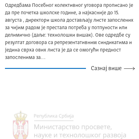
Одредбама Посебног колективног уговора прописано је
да пре почетка школске године, а најкасније до 15.
августа , директори школа достављају листе запослених
за чијим радом је престала потреба у потпуности или
делимично (даље: технолошки вишак). Ове одредбе су
резултат договора са репрезентативним синдикатима и
једина сврха ових листа је да се омогући предност
запосленима за…
Сазнај више