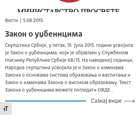
Вести | 5.08.2015.
Закон о уџбеницима
Скупштина Србије, у петак, 31. јула 2015. године усвојила
је Закон о уџбеницима, који је објављен у Службеном
гласнику Републике Србије 68/15. На наведеној седници,
Народна скупштина усвојила је и Закон о изменама
Закона о основама система образовања и васпитања и
Закон о изменама Закона о високом образовању. Текст
Закона о уџбеницима можете погледати ОВДЕ .
Сазнај више
Промени величину слова