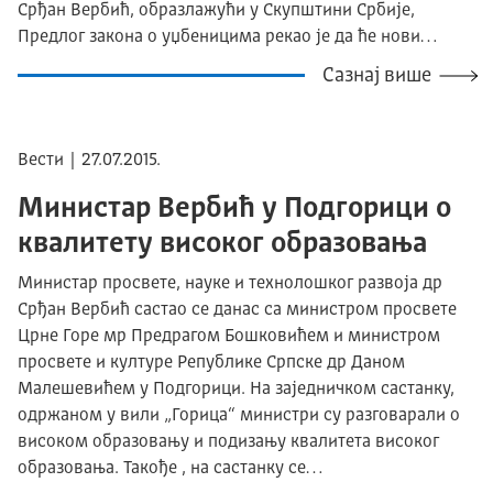
Срђан Вербић, образлажући у Скупштини Србије,
Предлог закона о уџбеницима рекао је да ће нови…
Сазнај више
Вести | 27.07.2015.
Министар Вербић у Подгорици о
квалитету високог образовања
Министар просвете, науке и технолошког развоја др
Срђан Вербић састао се данас са министром просвете
Црне Горе мр Предрагом Бошковићем и министром
просвете и културе Републике Српске др Даном
Малешевићем у Подгорици. На заједничком састанку,
одржаном у вили „Горица“ министри су разговарали о
високом образовању и подизању квалитета високог
образовања. Такође , на састанку се…