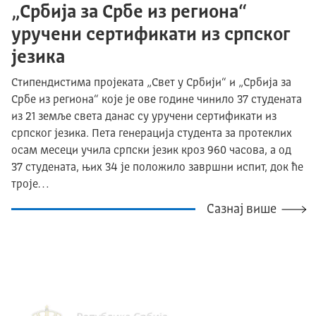
„Србија за Србе из региона“
уручени сертификати из српског
језика
Стипендистима пројеката „Свет у Србији“ и „Србија за
Србе из региона“ које је ове године чинило 37 студената
из 21 земље света данас су уручени сертификати из
српског језика. Пета генерација студента за протеклих
осам месеци учила српски језик кроз 960 часова, а од
37 студената, њих 34 је положило завршни испит, док ће
троје…
Сазнај више