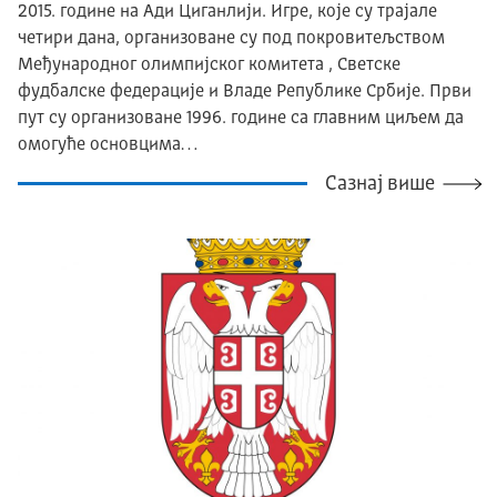
2015. године на Ади Циганлији. Игре, које су трајале
четири дана, организоване су под покровитељством
Међународног олимпијског комитета , Светске
фудбалске федерације и Владе Републике Србије. Први
пут су организоване 1996. године са главним циљем да
омогуће основцима…
Сазнај више