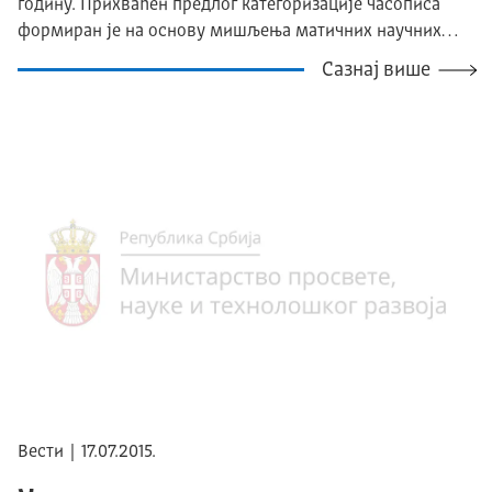
годину. Прихваћен предлог категоризације часописа
формиран је на основу мишљења матичних научних…
Сазнај више
Вести | 17.07.2015.