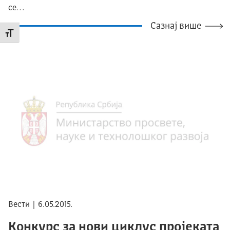
се…
Сазнај више
Промени величину слова
Вести | 6.05.2015.
Конкурс за нови циклус пројеката