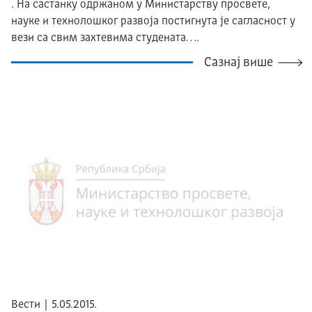
. На састанку одржаном у Министарству просвете,
науке и технолошког развоја постигнута је сагласност у
вези са свим захтевима студената….
Сазнај више
Вести | 5.05.2015.