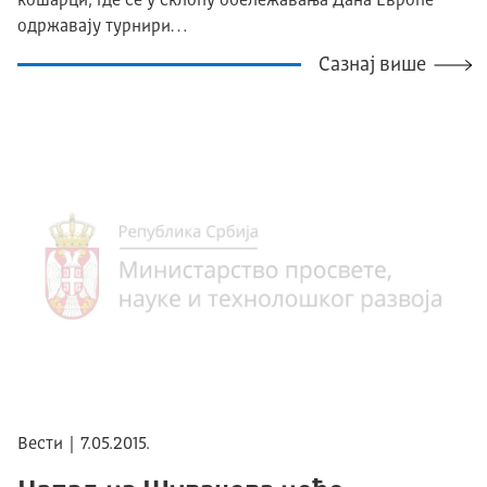
кошарци, где се у склопу обележавања Дана Европе
одржавају турнири…
Сазнај више
Вести | 7.05.2015.