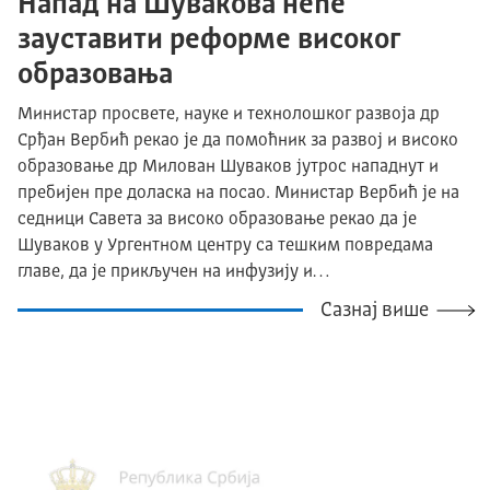
Напад на Шувакова неће
зауставити реформе високог
образовања
Министар просвете, науке и технолошког развоја др
Срђан Вербић рекао је да помоћник за развој и високо
образовање др Милован Шуваков јутрос нападнут и
пребијен пре доласка на посао. Министар Вербић је на
седници Савета за високо образовање рекао да је
Шуваков у Ургентном центру са тешким повредама
главе, да је прикључен на инфузију и…
Сазнај више