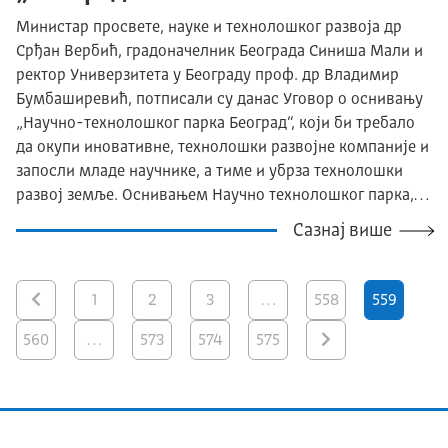
Министар просвете, науке и технолошког развоја др
Срђан Вербић, градоначелник Београда Синиша Мали и
ректор Универзитета у Београду проф. др Владимир
Бумбаширевић, потписали су данас Уговор о оснивању
„Научно-технолошког парка Београд“, који би требало
да окупи иновативне, технолошки развојне компаније и
запосли младе научнике, а тиме и убрза технолошки
развој земље. Оснивањем Научно технолошког парка,…
Сазнај више
1
2
3
…
558
559
560
…
573
574
575