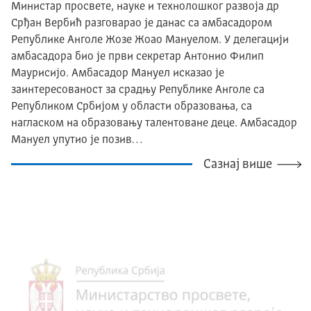
Министар просвете, науке и технолошког развоја др
Срђан Вербић разговарао је данас са амбасадором
Републике Анголе Жозе Жоао Мануелом. У делегацији
амбасадора био је први секретар Антонио Филип
Маурисијо. Амбасадор Мануел исказао је
заинтересованост за срадњу Републике Анголе са
Републиком Србијом у области образовања, са
нагласком на образовању талентоване деце. Амбасадор
Мануел упутио је позив…
Сазнај више