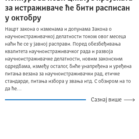
за истраживаче ће бити расписан
у октобру
Нацрт закона о изменама и допунама Закона о
научноистраживачкој делатности током овог месеца
наћи ће се у јавној расправи. Поред обезбеђивања
квалитета научноистраживачког рада и развоја
научноистраживачке делатности, новим законским
одредбама, између осталог, биће унапређена и уређена
питања везана за научноистраживачки рад, етичке
стандарде, питања избора у звања итд. С обзиром на то
да ће…
Сазнај више