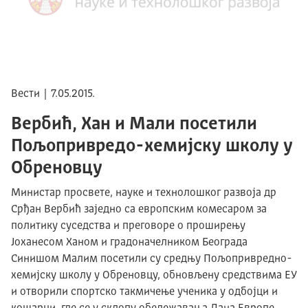
Вести | 7.05.2015.
Вербић, Хан и Мали посетили
Пољопривредо-хемијску школу у
Обреновцу
Министар просвете, науке и технолошког развоја др
Срђан Вербић заједно са европским комесаром за
политику суседства и преговоре о проширењу
Јоханесом Ханом и градоначелником Београда
Синишом Малим посетили су средњу Пољопривредно-
хемијску школу у Обреновцу, обновљену средствима ЕУ
и отворили спортско такмичење ученика у одбојци и