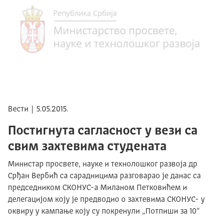
Вести | 5.05.2015.
Постигнута сагласност у вези са
свим захтевима студената
Министар просвете, науке и технолошког развоја др
Срђан Вербић са сарадницима разговарао је данас са
председником СКОНУС-а Миланом Петковићем и
делегацијом коју је предводио о захтевима СКОНУС- у
оквиру у кампање коју су покренули „Потпиши за 10“