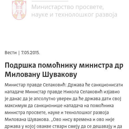
Вести | 7.05.2015.
Подршка помоћнику министра др
Миловану Шувакову
Министар правде Селаковић: Држава ће санкционисати
нападаче Министар правде Никола Селаковић изјавио
је данас да је апсолутно уверен да ће држава дати свој
максимум да санкционише нападача на помоћника
министра просвете, науке и технолошког развоја
Милована Шувакова. „Ово нису времена и ово није
држава у којој овакве ствари смеју да се дешавају и да