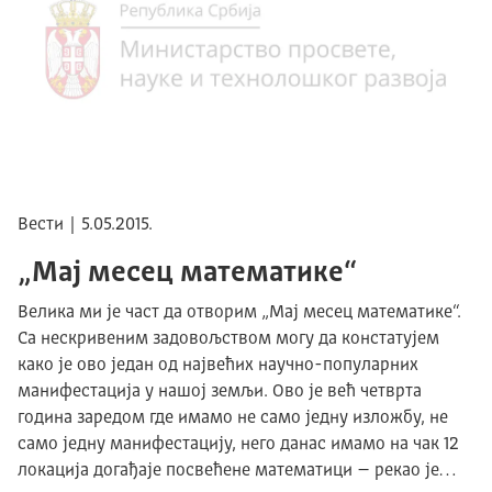
Вести | 5.05.2015.
„Мај месец математике“
Велика ми је част да отворим „Мај месец математике“.
Са нескривеним задовољством могу да констатујем
како је ово један од највећих научно-популарних
манифестација у нашој земљи. Ово је већ четврта
година заредом где имамо не само једну изложбу, не
само једну манифестацију, него данас имамо на чак 12
локација догађаје посвећене математици – рекао је…