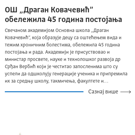
ОШ „Драган Ковачевић”
обележила 45 година постојања
Свечаном академијом Основна школа „Драган
Ковачевић“, која образује децу са оштећењем вида и
тежим хроничним болестима, обележила 45 година
постојања и рада. Академији је присуствовао и
министар просвете, науке и технолошког развоја др
Срђан Вербић који је честитао запосленима што су
успели да одшколују генерације ученика и припремила
их за средњу школу, такмичења, факултете и…
Сазнај више