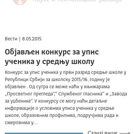
Вести | 8.05.2015.
Објављен конкурс за упис
ученика у средњу школу
Конкурс за упис ученика у први разред средње школе у
Републици Србији за школску 2015/16. годину је
објављен . Од сутра се може наћи у књижарама
„Просветног прегледа“,“ Службеног гласника“ и „Завода
за уџбенике“. У конкурсу се могу наћи детаљне
информације о условима уписа ученика у средње
школе, образовним профилима, подручјима рада и
смеровима у…
Сазнај више