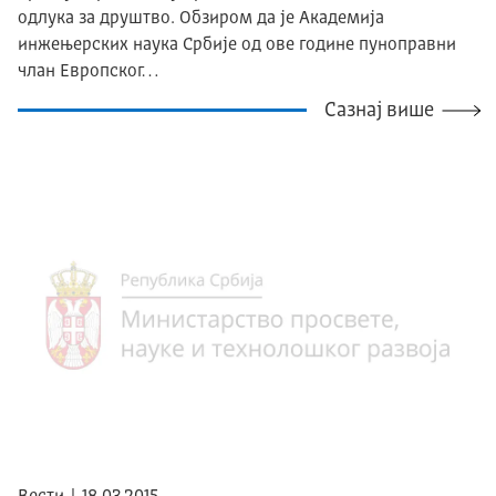
одлука за друштво. Oбзиром да је Академија
инжењерских наука Србије од ове године пуноправни
члан Европског…
Сазнај више