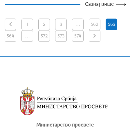
Сазнај више
1
2
3
…
562
563
564
…
572
573
574
Министарство просвете