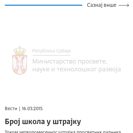
Сазнај више
Вести | 16.03.2015.
Број школа у штрајку
Током четворомесечног штрајка просветних радника,