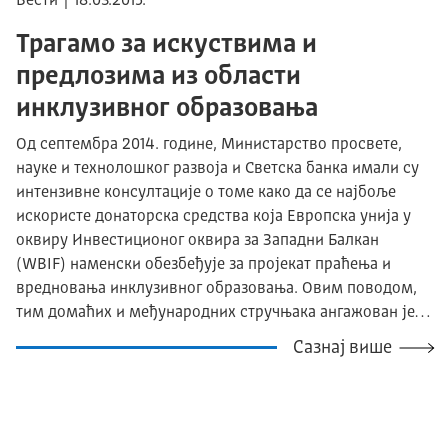
Вести | 18.03.2015.
Трагамо за искуствима и
предлозима из области
инклузивног образовања
Од септембра 2014. године, Министарство просвете,
науке и технолошког развоја и Светска банка имали су
интензивне консултације о томе како да се најбоље
искористе донаторска средства која Европска унија у
оквиру Инвестиционог оквира за Западни Балкан
(WBIF) наменски обезбеђује за пројекат праћења и
вредновања инклузивног образовања. Овим поводом,
тим домаћих и међународних стручњака ангажован је…
Сазнај више