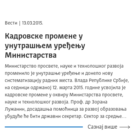
Вести | 13.03.2015.
Кадровске промене у
унутрашњем уређењу
Министарства
Министарство просвете, науке и технолошког развоја
променило је унутрашње уређење и донело нову
систематизацију радних места. Влада Републике Србије,
на седници одржаној 12. марта 2015. године усвојила је
кадровске промене у оквиру Министарства просвете,
науке и технолошког развоја. Проф. др Зорана
Лужанин, досадашња помоћница за развој образовања
убудуће ће бити државни секретар. Сектор за средње…
Сазнај више