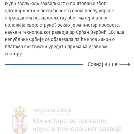
људи заслужују захвалност и поштовање због
одговорности и посвећености свом послу упркос
оправданом незадовољству због материјалног
положаја своје струке“, рекао је министар просвете,
науке и технолошког развоја др Срђан Вербић. „Влада
Републике Србије се обавезала да ће кроз Закон о
платама системски уредити примања у јавном
сектору…
Сазнај више