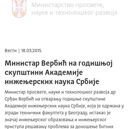
Вести | 18.03.2015.
Министар Вербић на годишњој
скупштини Академије
инжењерских наука Србије
Министар просвете, науке и технолошког развоја др
Срђан Вербић на отварању годишње скупштине
Академије инжењерских наука Србије, која је одржана у
згради техничких факултета у Београду, истакао је
значај инжењерског образовања и инжењерског
приступа решавању проблема за доношење битних