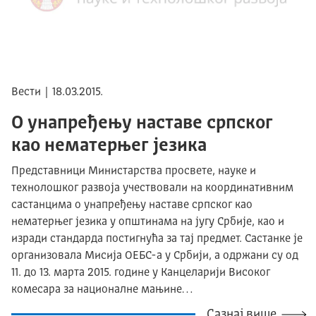
Вести | 18.03.2015.
О унапређењу наставе српског
као нематерњег језика
Представници Министарства просвете, науке и
технолошког развоја учествовали на координативним
састанцима о унапређењу наставе српског као
нематерњег језика у општинама на југу Србије, као и
изради стандарда постигнућа за тај предмет. Састанке је
организовала Мисија ОЕБС-а у Србији, а одржани су од
11. до 13. марта 2015. године у Канцеларији Високог
комесара за националне мањине…
Сазнај више