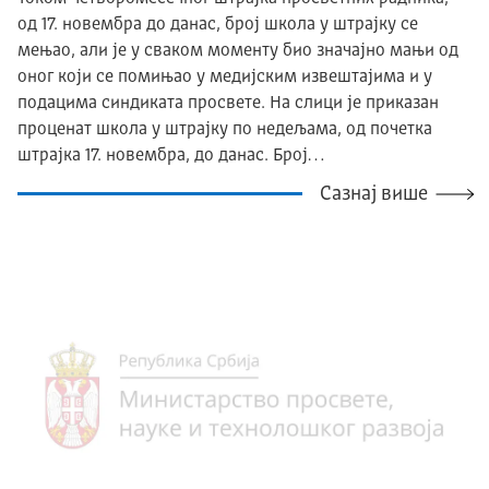
од 17. новембра до данас, број школа у штрајку се
мењао, али је у сваком моменту био значајно мањи од
оног који се помињао у медијским извештајима и у
подацима синдиката просвете. На слици је приказан
проценат школа у штрајку по недељама, од почетка
штрајка 17. новембра, до данас. Број…
Сазнај више