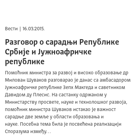
Вести | 16.03.2015.
Разговор о сарадњи Републике
Србије и Јужноафричке
републике
Помоћник министра за развој и високо образовање др
Милован Шуваков разговарао је данас са амбасадором
Јужноафричке републике Зепх Макгеда и саветником
Давидом ду Плесис. На састанку одржаном у
Министарству просвете, науке и технолошког развоја,
помоћник министра Шуваков истакао је важност
сарадње две земље у области образовања и
науке. Посебна тема била је посвећена реализацији
Споразума између…