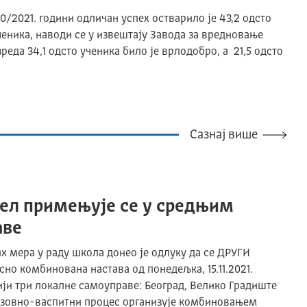
0/2021. години одличан успех остварило је 43,2 одсто
ученика, наводи се у извештају Завода за вредновање
реда 34,1 одсто ученика било је врлодобро, а 21,5 одсто
Сазнај више
ел примењује се у средњим
аве
 мера у раду школа донео је одлуку да се ДРУГИ
о комбинована настава од понедељка, 15.11.2021.
 три локалне самоуправе: Београд, Велико Градиште
азовно-васпитни процес организује комбиновањем