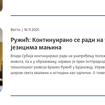
Вести | 16.11.2021.
Ружић: Континуирано се ради на
језицима мањина
Влада Србија континуирано ради на унапређењу поло
живота, па и у образовању, изјавио је први потпредсе
технолошког развоја Бранко Ружић у Бујановцу. Управ
широм света хваљени и истицани као одлични. О томе