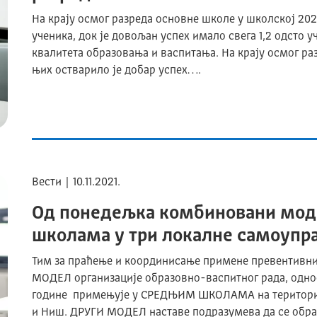
На крају осмог разреда основне школе у школској 202
ученика, док је довољан успех имало свега 1,2 одсто 
квалитета образовања и васпитања. На крају осмог раз
њих остварило је добар успех….
Вести | 10.11.2021.
Од понедељка комбиновани мод
школама у три локалне самоупр
Тим за праћење и координисање примене превентивних
МОДЕЛ организације образовно-васпитног рада, односн
године примењује у СРЕДЊИМ ШКОЛАМА на територији
и Ниш. ДРУГИ МОДЕЛ наставе подразумева да се обр