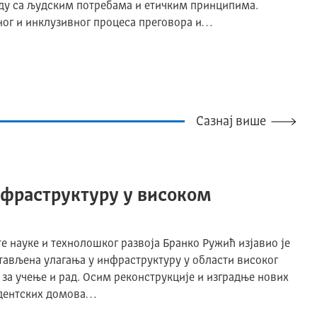
ладу са људским потребама и етичким принципима.
ног и инклузивног процеса преговора и…
Сазнај више
нфраструктуру у високом
 науке и технолошког развоја Бранко Ружић изјавио је
тављена улагања у инфраструктуру у области високог
за учење и рад. Осим реконструкције и изградње нових
тудентских домова…