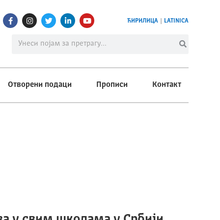
ЋИРИЛИЦА
|
LATINICA
Отворени подаци
Прописи
Контакт
а у свим школама у Србији