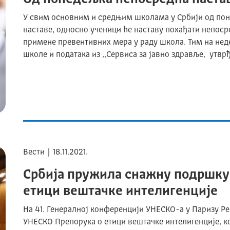
У свим основним и средњим школама у Србији од пон
наставе, односно ученици ће наставу похађати непоср
примене превентивних мера у раду школа. Тим на неде
школе и података из ,,Сервиса за јавно здравље, утвр
Вести | 18.11.2021.
Србија пружила снажну подршку
етици вештачке интелигенције
На 41. Генералној конференцији УНЕСКО-а у Паризу Р
УНЕСКО Препорука о етици вештачке интелигенције, ко