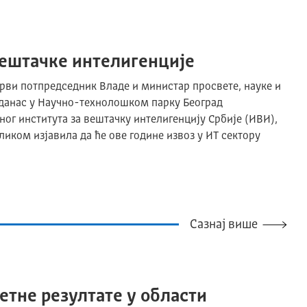
вештачке интелигенције
рви потпредседник Владе и министар просвете, науке и
 данас у Научно-технолошком парку Београд
г института за вештачку интелигенцију Србије (ИВИ),
ликом изјавила да ће ове године извоз у ИТ сектору
Сазнај више
етне резултате у области