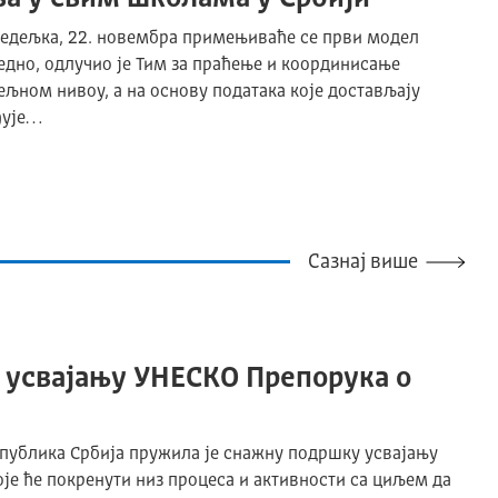
едељка, 22. новембра примењиваће се први модел
едно, одлучио је Тим за праћење и координисање
љном нивоу, а на основу података које достављају
ђује…
Сазнај више
 усвајању УНЕСКО Препорука о
епублика Србија пружила је снажну подршку усвајању
је ће покренути низ процеса и активности са циљем да