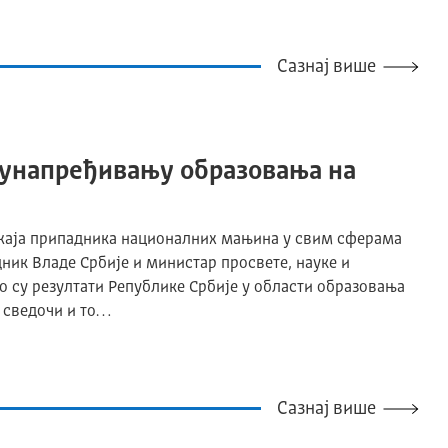
Сазнај више
 унапређивању образовања на
жаја припадника националних мањина у свим сферама
дник Владе Србије и министар просвете, науке и
о су резултати Републике Србије у области образовања
 сведочи и то…
Сазнај више