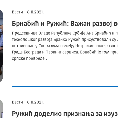
Вести | 8.11.2021.
Брнабић и Ружић: Важан развој 
Председница Владе Републике Србије Ана Брнабић и п
технолошког развоја Бранко Ружић присуствовали су
потписивању Споразума између Истраживачко-развојно
Града Београда и Паркинг сервиса. Брнабић је том при
српске привреде…
Вести | 8.11.2021.
Ружић доделио признања за изуз