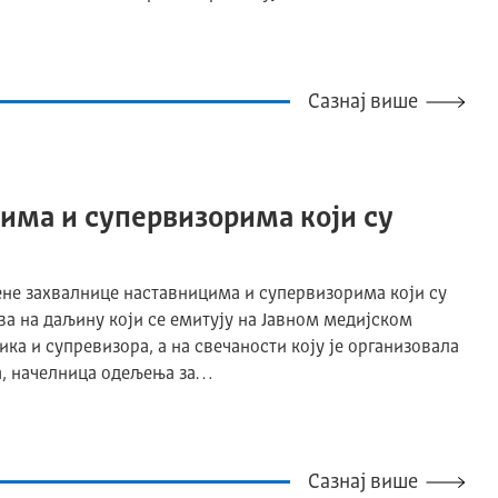
Сазнај више
има и супервизорима који су
не захвалнице наставницима и супервизорима који су
а на даљину који се емитују на Јавном медијском
ика и супревизора, а на свечаности коју је организовала
ћ, начелница одељења за…
Сазнај више