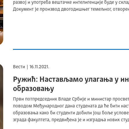
развој и употреба вештачке интелигенције буде у ск
Документ је производ двогодишњег темељног, отворе
Вести | 16.11.2021.
Ружић: Настављамо улагања у и
образовању
Први потпредседник Владе Србије и министар просвете
поводом Међународног дана студената да ће бити нас
образовања како би студенти добили још боље услове 
зграда факултета, предвиђена је и изградња нових с