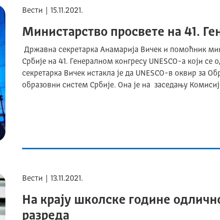
Вести | 15.11.2021.
Министарство просвете на 41. Г
Државна секретарка Анамарија Вичек и помоћник мин
Србије на 41. Генералном конгресу UNESCO-а који се 
секретарка Вичек истакла је да UNESCO-в оквир за Об
образовни систем Србије. Она је на заседању Комиси
Вести | 13.11.2021.
На крају школске године одлично
разреда