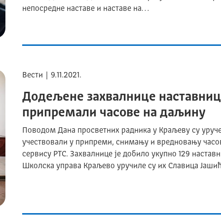
непосредне наставе и наставе на…
Вести | 9.11.2021.
Додељене захвалнице наставниц
припремали часове на даљину
Поводом Дана просветних радника у Краљеву су уруче
учествовали у припреми, снимању и вредновању часов
сервису РТС. Захвалнице је добило укупно 129 наставн
Школска управа Краљево уручиле су их Славица Јаши