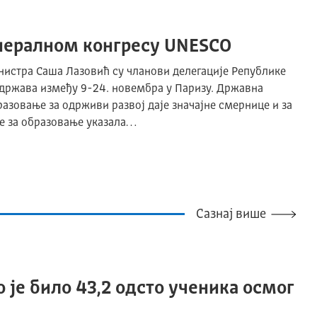
енералном конгресу UNESCO
истра Саша Лазовић су чланови делегације Републике
одржава између 9-24. новембра у Паризу. Државна
разовање за одрживи развој даје значајне смернице и за
је за образовање указала…
Сазнај више
 је било 43,2 одсто ученика осмог