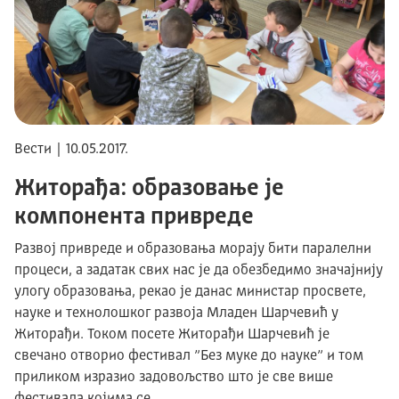
Вести | 10.05.2017.
Житорађа: образовање је
компонента привреде
Развој привреде и образовања морају бити паралелни
процеси, а задатак свих нас је да обезбедимо значајнију
улогу образовања, рекао је данас министар просвете,
науке и технолошког развоја Младен Шарчевић у
Житорађи. Током посете Житорађи Шарчевић је
свечано отворио фестивал ”Без муке до науке” и том
приликом изразио задовољство што је све више