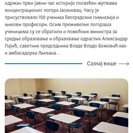
одржан први јавни час историје посвећен жртвама
концентрационог логора Јасеновац. Часу је
присуствовало 150 ученика београдских гимназија и
њихови професори. Осим преживелих логораша
ученицима су се обратили и помоћник министра за
средње образовање и образовање одраслих Александар
Пајић, саветник председника Владе Владо Божовић као
и амбасадорка Љиљана…
Сазнај више