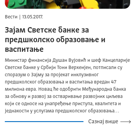
Вести | 13.05.2017.
Зајам Светске банке за
предшколско образовање и
васпитање
Министар финансија Душан Вујовић и шеф Канцеларије
Светске банке у Србији Тони Верхеијен, потписали су
споразум о Зајму за пројекат инклузивног
предшколског образовања и васпитања вредан 47
милиона евра. Новац ће одобрити Међународна банка
за обнову и развој за остваривање развојних циљева
који се односе на унапређење приступа, квалитета и
једнакости у услугама предшколског образовања…
Сазнај више