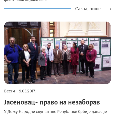
фестивала којима се…
Сазнај више
Вести | 9.05.2017.
Јасеновац- право на незаборав
У Дому Народне скупштине Републике Србије данас је