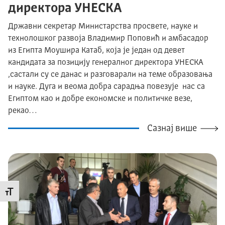
директора УНЕСКА
Државни секретар Министарства просвете, науке и
технолошког развоја Владимир Поповић и амбасадор
из Египта Моушира Катаб, која је јeдан од девет
кандидата за позицију генералног директора УНЕСКА
,састали су се данас и разговарали на теме образовања
и науке. Дуга и веома добра сарадња повезује нас са
Египтом као и добре економске и политичке везе,
рекао…
Сазнај више
Промени величину слова