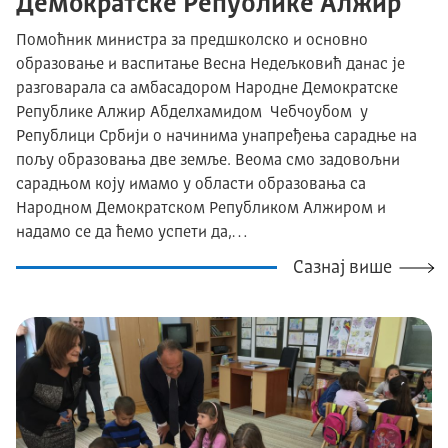
Демократске Републике Алжир
Помоћник министра за предшколско и основно
образовање и васпитање Весна Недељковић данас је
разговарала са амбасадором Народне Демократске
Републике Алжир Абделхамидом Чебчоубом у
Републици Србији о начинима унапређења сарадње на
пољу образовања две земље. Веома смо задовољни
сарадњом коју имамо у области образовања са
Народном Демократском Републиком Алжиром и
надамо се да ћемо успети да,…
Сазнај више