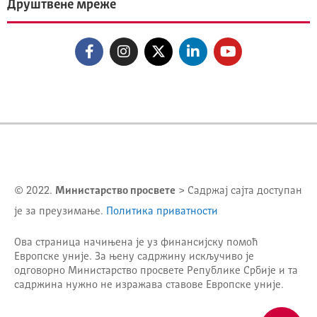
Друштвене мреже
© 2022.
Министарство просвете
> Садржај сајта доступан
је за преузимање.
Политика приватности
Ова страница начињена је уз финансијску помоћ
Европске уније. За њену садржину искључиво је
одговорно
Министарство просвете Републике Србије
и та
садржина нужно не изражава ставове Европске уније.