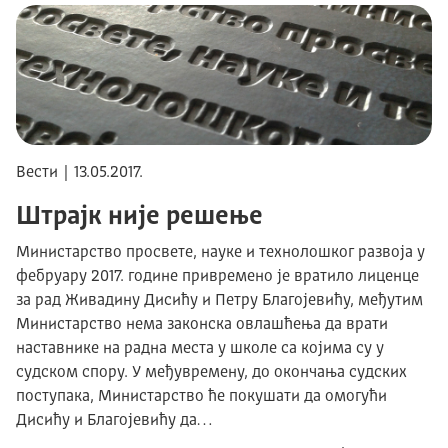
Вести | 13.05.2017.
Штрајк није решење
Министарство просвете, науке и технолошког развоја у
фебруару 2017. године привремено је вратило лиценце
за рад Живадину Дисићу и Петру Благојевићу, међутим
Министарство нема законска овлашћења да врати
наставнике на радна места у школе са којима су у
судском спору. У међувремену, до окончања судских
поступака, Министарство ће покушати да омогући
Дисићу и Благојевићу да…