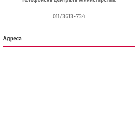
Телeфонска централа Mинистарства:
011/3613-734
Адреса