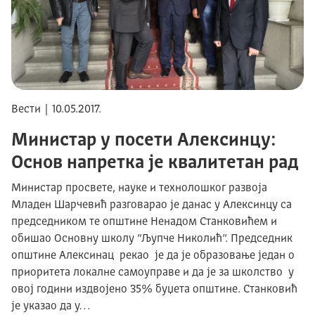
Вести | 10.05.2017.
Министар у посети Алексинцу:
Основ напретка је квалитетан рад
Министар просвете, науке и технолошког развоја
Младен Шарчевић разговарао је данас у Алексинцу са
председником те општине Ненадом Станковићем и
обишао Основну школу ”Љупче Николић”. Председник
општине Алексинац рекао је да је образовање један о
приоритета локалне самоуправе и да је за школство у
овој години издвојено 35% буџета општине. Станковић
је указао да у…