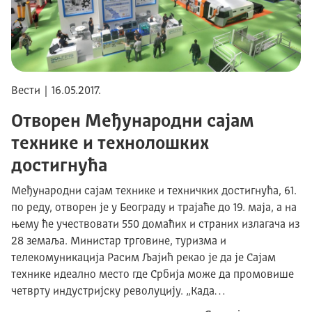
Вести | 16.05.2017.
Отворен Међународни сајам
технике и технолошких
достигнућа
Међународни сајам технике и техничких достигнућа, 61.
по реду, отворен је у Београду и трајаће до 19. маја, а на
њему ће учествовати 550 домаћих и страних излагача из
28 земаља. Министар трговине, туризма и
телекомуникација Расим Љајић рекао је да је Сајам
технике идеално место где Србија може да промовише
четврту индустријску револуцију. „Када…