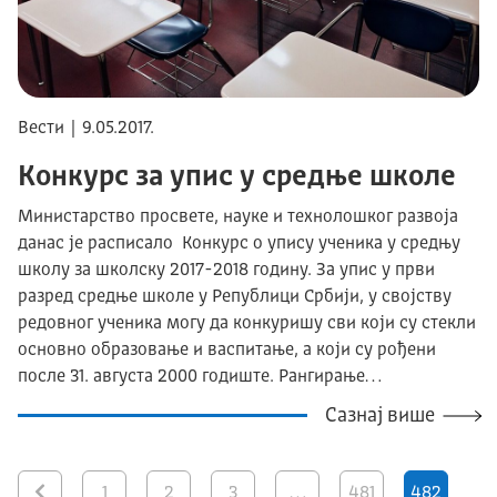
Вести | 9.05.2017.
Конкурс за упис у средње школе
Министарство просвете, науке и технолошког развоја
данас је расписало Конкурс о упису ученика у средњу
школу за школску 2017-2018 годину. За упис у први
разред средње школе у Републици Србији, у својству
редовног ученика могу да конкуришу сви који су стекли
основно образовање и васпитање, а који су рођени
после 31. августа 2000 годиште. Рангирање…
Сазнај више
1
2
3
…
481
482