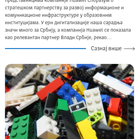
представницима компаније Huawei Споразум о
стратешком партнерству за развој информационе и
комуникациoне инфраструктуре у образовним
институцијама. У ери дигитализације наша сарадња
значи много за Србију, а компанија Huawei се показала
као релевантан партнер Влади Србије, рекао…
Сазнај више