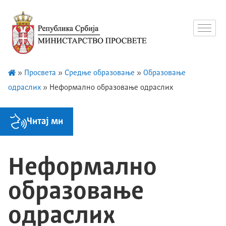
»
Просвета
»
Средње образовање
»
Образовање
одраслих
»
Неформално образовање одраслих
Читај ми
Неформално
образовање
одраслих