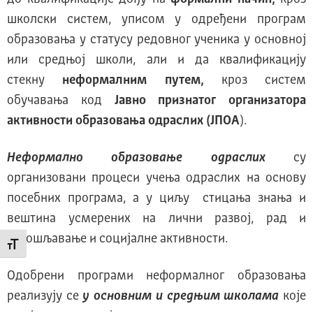
школски систем, уписом у одређени програм
образовања у статусу редовног ученика у основној
или средњој школи, али и да квалификацију
стекну
неформалним путем,
кроз систем
обучавања код
Ј
авно признатог организатора
активности образовања одраслих
(
ЈПОА
).
Неформално образовање одраслих
су
организовани процеси учења одраслих на основу
посебних програма, а у циљу стицања знања и
вештина усмерених на лични развој, рад и
запошљавање и социјалне активности.
Промени величину слова
Одобрени програми неформалног образовања
реализују се
у основним и средњим школама
које