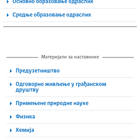
Основно образовање одраслих
Средње образовање одраслих
Материјали за наставнике
Предузетништво
Одговорно живљење у грађанском
друштву
Примењене природне науке
Физика
Хемија