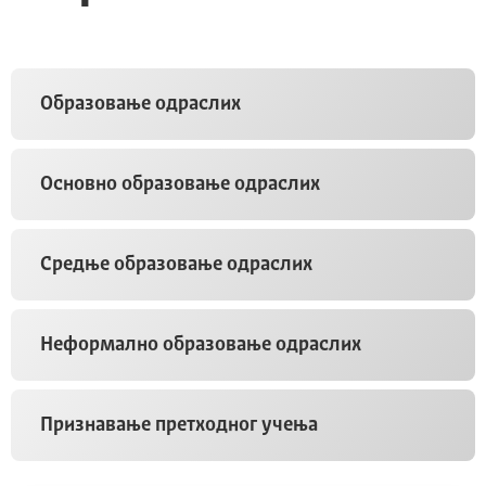
Образовање одраслих
Основно образовање одраслих
Средње образовање одраслих
Неформално образовање одраслих
Признавање претходног учења