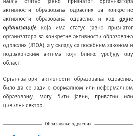
имају статус јавно признатог организатора
активности образовања одраслих за конкретне
активности образовања одраслих и код
друге
организације
која има статус јавно признатог
организатора за конкретне активности образовања
одраслих (ЈПОА), а у складу са посебним законом и
подзаконским актима који ближе уређују ову
област.
Организатори активности образовања одраслих,
било да се ради о формалном или неформалном
образовању, могу бити јавни, приватни или
цивилни сектор.
Образовање одраслих