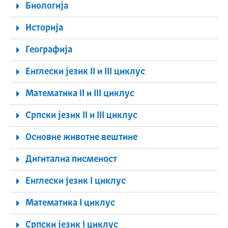
Биологија
Историја
Географија
Енглески језик II и III циклус
Математика II и III циклус
Српски језик II и III циклус
Основне животне вештине
Дигитална писменост
Енглески језик I циклус
Математика I циклус
Српски језик I циклус