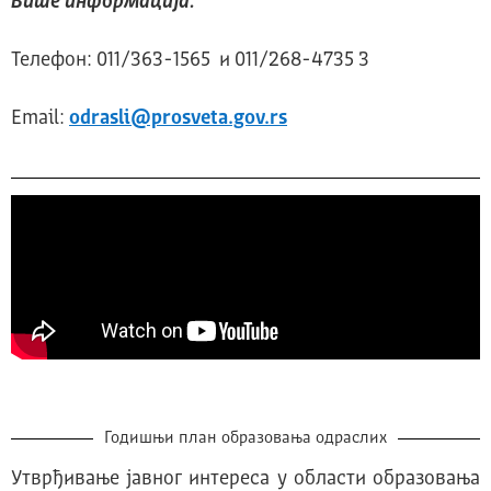
Више информација:
Телефон: 011/363-1565 и 011/268-4735 3
Email:
odrasli@prosveta.gov.rs
Годишњи план образовања одраслих
Утврђивање јавног интереса у области образовања